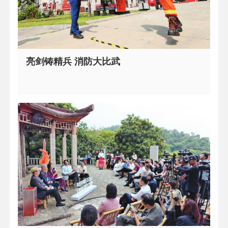
亮剑铸精兵 消防大比武