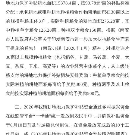
地地力保护补贴耕地面积15378.4亩，按90.78元/亩的补贴标准
分配；承包耕地或租种耕地种植粮食作物耕地面积在30亩以上
的规模种粮主体3户，实际种植粮食的耕地面积275.28亩，其
中种植单季粮食125.28亩，种植双季粮食150亩。根据《南安
市人民政府办公室关于印发南安市进一步加大扶持粮食生产若
干措施的通知》（南政办规〔2026〕1号）精神，对相对连片
30亩以上规模种植粮食（包括稻谷、甘薯、马铃薯、小麦、大
豆、杂豆、玉米、高粱等）的农业经营主体或个人，从上级转
移支付的耕地地力保护补贴切块安排奖励：种植单季粮食的按
实际种植的耕地面积每亩给予奖励300元、种植两季及以上粮
食的按实际种植的耕地面积每亩给予奖励500元。
三、2026年我镇耕地地力保护补贴资金通过乡村振兴资金
在线监管平台“一卡通”统一发放到农民手中，并确保补贴资金
于6月10日前及时足额兑付到位。在资金发放完成后的10个工
作日内，将《2026年耕地地力保护补贴资金发放情况明细表》