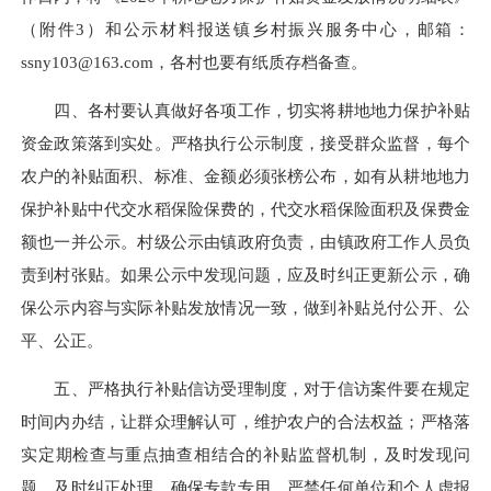
（附件3）和公示材料报送镇乡村振兴服务中心，邮箱：
ssny103@163.com
，各村也要有纸质存档备查。
四、各村要认真做好各项工作，切实将耕地地力保护补贴
资金政策落到实处。严格执行公示制度，接受群众监督，每个
农户的补贴面积、标准、金额必须张榜公布，如有从耕地地力
保护补贴中代交水稻保险保费的，代交水稻保险面积及保费金
额也一并公示。村级公示由镇政府负责，由镇政府工作人员负
责到村张贴。如果公示中发现问题，应及时纠正更新公示，确
保公示内容与实际补贴发放情况一致，做到补贴兑付公开、公
平、公正。
五、严格执行补贴信访受理制度，对于信访案件要在规定
时间内办结，让群众理解认可，维护农户的合法权益；严格落
实定期检查与重点抽查相结合的补贴监督机制，及时发现问
题，及时纠正处理，确保专款专用，严禁任何单位和个人虚报