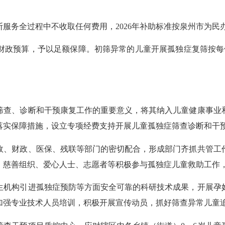
服务全过程中不收取任何费用，2026年补助标准按泉州市为民
政预算，予以足额保障。初筛异常的儿童开展孤独症复筛按每例
查、诊断和干预康复工作的重要意义，将其纳入儿童健康事业和
落实保障措施，设立专项经费支持开展儿童孤独症筛查诊断和干
、财政、医保、残联等部门的密切配合，形成部门齐抓共管工作
、慈善组织、爱心人士、志愿者等积极参与孤独症儿童救助工作，
机构引进孤独症预防等方面安全可靠的科研技术成果，开展孕妇
加强专业技术人员培训，积极开展宣传动员，抓好筛查异常儿童追