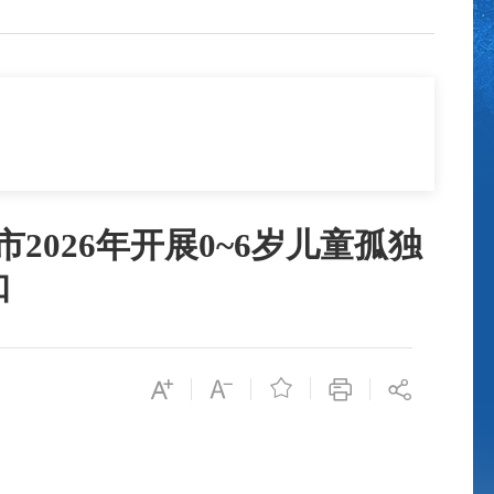
026年开展0~6岁儿童孤独
知
