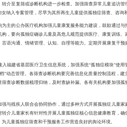
，转介至复筛或诊断机构进一步检查。加强筛查异常儿童追访管
妇女纳入专案管理，尽早为其所再生儿童提供孤独症筛查、咨询
为主的公办医疗机构加强儿童康复服务能力建设，鼓励通过与托
机构，要向孤独症确诊儿童及高危儿规范提供医疗、康复训练、
、言语沟通、情绪管理、认知、自理等能力。定期开展康复干预
福建省基层医疗卫生信息系统，加强系统“孤独症模块”使用
一档”动态管理。各筛查诊断机构要完善信息化质量控制流程，
童筛查诊断数据梳理归纳，及时查缺补漏。各有关机构要加强孤
强与残疾人联合会协同协作，通过多种方式开展孤独症儿童家庭
对转介儿童家长有针对性开展儿童孤独症核心信息健康教育，确
，为儿童孤独症筛查和干预服务工作营造良好的舆论环境。