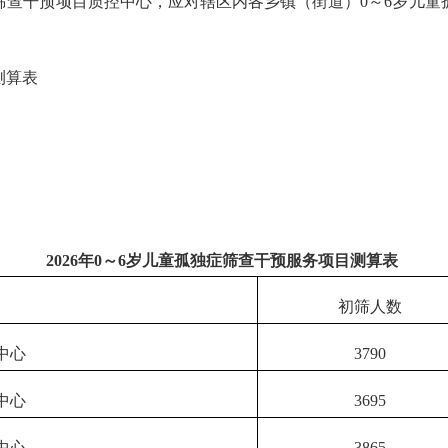
干预项目质控中心，应对辖区内各乡镇（街道）0～6岁儿童
测算表
2026年0～6岁儿童孤独症筛查干预服务项目测算表
初筛人数
中心
3790
中心
3695
中心
3865