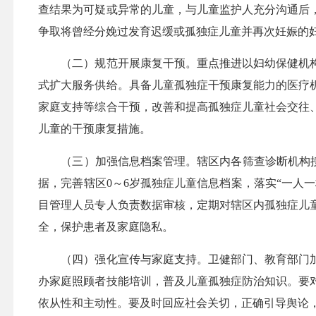
查结果为可疑或异常的儿童，与儿童监护人充分沟通后
争取将曾经分娩过发育迟缓或孤独症儿童并再次妊娠的
（二）规范开展康复干预。重点推进以妇幼保健机构
式扩大服务供给。具备儿童孤独症干预康复能力的医疗
家庭支持等综合干预，改善和提高孤独症儿童社会交往
儿童的干预康复措施。
（三）加强信息档案管理。辖区内各筛查诊断机构接入
据，完善辖区0～6岁孤独症儿童信息档案，落实“一人
目管理人员专人负责数据审核，定期对辖区内孤独症儿
全，保护患者及家庭隐私。
（四）强化宣传与家庭支持。卫健部门、教育部门加
办家庭照顾者技能培训，普及儿童孤独症防治知识。要
依从性和主动性。要及时回应社会关切，正确引导舆论