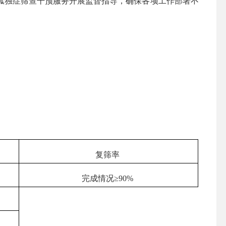
孤独症筛查干预服务开展监督指导，确保各项工作部署不
复筛率
完成情况≥90%