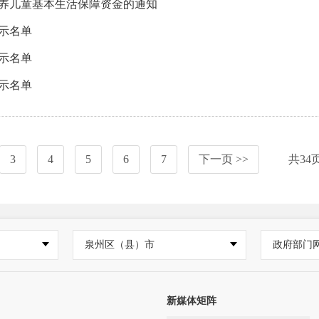
抚养儿童基本生活保障资金的通知
公示名单
公示名单
公示名单
3
4
5
6
7
下一页 >>
共
34
泉州区（县）市
政府部门
新媒体矩阵