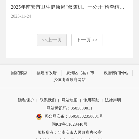
2025年南安市卫生健康局“双随机、一公开”检查结果（公共场所卫生、生活饮用水卫生、职业卫生、放射卫生、学校卫生、医疗卫生、消毒产品单位、传染病防治、餐饮具集中消毒单位、妇幼健康等监督检查结果）
2025-11-24
<<上一页
下一页 >>
国家部委
福建省政府
泉州区（县）市
政府部门网站
乡镇街道政府网站
隐私保护
|
联系我们
|
网站地图
|
使用帮助
|
法律声明
网站标识码：3505830011
闽公网安备：35058302350001号
闽ICP备11023440号
版权所有：@南安市人民政府办公室