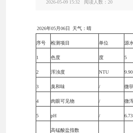
2026-05-09 15:32
阅读人数：
20
2026
年
05
月
06
日 天气：晴
序号
检测项目
单位
源
1
色度
度
5
2
浑浊度
NTU
9.90
3
臭和味
/
微
4
肉眼可见物
/
微
5
pH
/
6.73
高锰酸盐指数