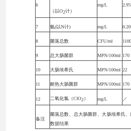
6
mg/L
2.95
（以
O
计）
2
7
氨
(以N计)
mg/L
0.20
8
菌落总数
CFU/ml
110
9
总大肠菌群
MPN/100ml
170
10
大肠埃希氏
MPN/100ml
22
11
耐热
大肠菌群
MPN/
100m
l
170
二氧化氯（
ClO
）
12
mg/L
／
2
菌落总数、总大肠菌群、
大肠埃希氏
、
备注
数据结果