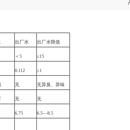
水
出厂水
出厂水限值
＜
5
≤15
0.112
≤1
弱
无
无异臭、异味
浑
无
无
6.75
6.5—8.5