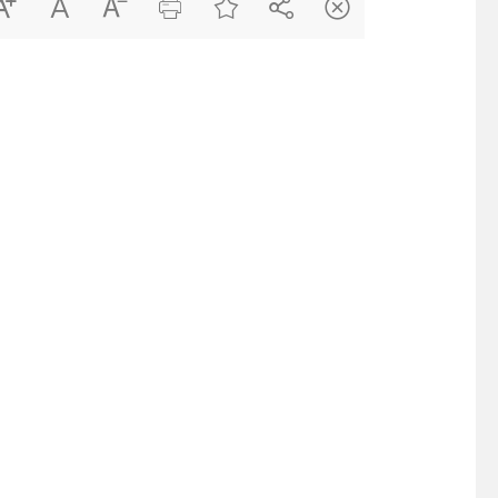






