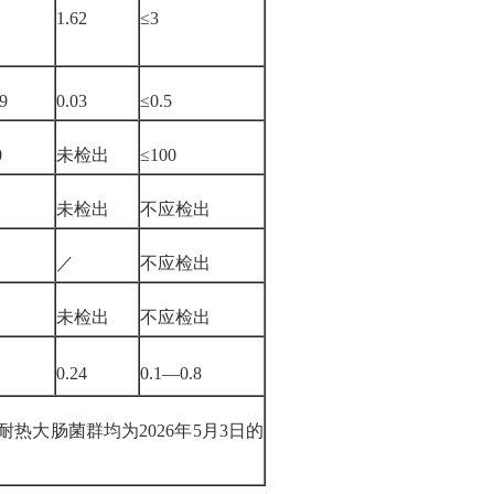
1.62
≤
3
9
0.03
≤0.5
0
未检出
≤100
未检出
不应检出
／
不应检出
未检出
不应检出
0.24
0.1—0.8
耐热
大
肠菌群均为
2026年5
月
3日
的