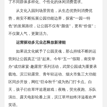
了不同群体多样化、个性化的休闲消费需求。
从文化入园到场景营造，从生态优势到消费优
势，南安不断拓展公园功能边界，探索“一园一特
色”的发展路径，让公园不仅有“颜值”，更有“价值”；
不仅聚人气，更聚活力。
运营驱动多元业态释放新潜能
如果说文化赋予了公园灵魂，那么持续不断的运
营则让公园真正“活”起来。今年“五一”假期，南安举
办“成功家宴·趣露营”系列活动，武荣公园成为重要承
载地。滨江轻露营、青年轻运动、烟火市集三大功能
区同步开放，网红“巨伞秋千”成为热门打卡点。白
天，孩子们在草坪追逐嬉戏；夜晚，荧光夜跑、乐队
演出、露天电影轮番上演，滨江草坪始终洋溢着欢声
笑语。