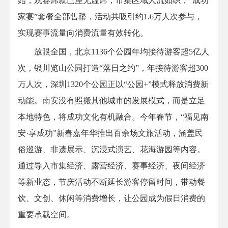
始，观赛席就已座无虚席，市集区域人流如织，“成功
家宴”套餐全部售罄，活动共吸引约1.6万人次参与，
实现赛事流量向消费流量有效转化。
放眼全国，北京1136个公园年均接待游客超5亿人
次，银川览山公园打造“落日之约”，年接待游客超300
万人次，深圳1320个公园正以“公园+”模式释放消费新
动能。南安没有照搬其他城市的发展模式，而是立足
本地特色，将成功文化有机融合。今年春节，“福见南
安·享成功”新春嘉年华推出百余场文旅活动，涵盖民
俗巡游、非遗展示、沉浸式演艺、花海游园等内容。
通过导入市集经济、露营经济、赛事经济、夜间经济
等新业态，节庆活动不断延长游客停留时间，带动餐
饮、文创、休闲等消费增长，让公园成为假日消费的
重要承载空间。