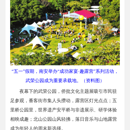
“五一”假期，南安举办“成功家宴·趣露营”系列活动，
武荣公园成为重要承载地。（资料图）
夜幕下的武荣公园，侨批文化主题展吸引市民驻
足参观，番客街市集人头攒动，露营区灯光点点；五
里桥公园里，世界遗产安平桥与非遗展示、研学体验
相映成趣；北山公园山风轻拂，落日音乐与山地露营
成为年轻人的周末新选择。