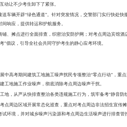
的互动让不少考生卸下了紧张。
车辆开辟“绿色通道”。针对突发情况，交警部门实行快处快
时间响应，提供转运和护航服务。
铺、摊点进行全面排查，织密治安防护网；对考点周边宾馆酒店
考”倡议，引导全社会共同守护考生的静心应考环境。
中高考期间建筑工地施工噪声扰民专项整治“零点行动”，重点
在建工地施工作业噪声，彻底消除考点周边噪声干扰。
工地，从严从快排查整治各类违规施工行为，筑牢备考“静音防线
点周边区域开展常态化巡查，重点对考点周边非法招生宣传摊
考试环境，并对城乡噪声污染源和考点周边生活噪声进行排查管