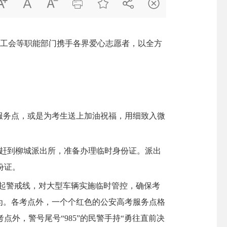







总工会等职能部门携手各界爱心志愿者，以全方
服务点，或是为考生送上加油祝福，用细致入微
赶到柳城派出所，准备办理临时身份证。派出
份证。
起警戒线，对大型车辆实施临时管控，确保考
为。各考点外，一个个红色的公安高考服务点格
外，警号尾号“985”的民警手持“勇往直前决