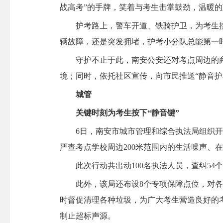
战高考”的手牌，笑着与考生击掌鼓劲，温暖
护考路上，警车开道、铁骑护卫，为考生接送
辆故障，还是突发拥堵，护考小分队总能第一
守护不止于此，南安公安还对考点周边的商
境；同时，依托社区宣传，向市民推送“静音护
城管
关键时刻为考生按下“静音键”
6日，南安市城市管理和综合执法局组织开展
严查考点学校周边200米范围内的生活噪声、
此次行动共出动100名执法人员，查纠54个
此外，该局还布设8个专项保障点位，对各考
时督促清理各种垃圾，为广大考生营造良好的
制止超标声源。