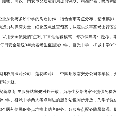
、顺畅、高效，南安市交通运输局提前谋划、精准部署，统筹调
业深化与多所中学的沟通协作，结合全市考点分布，精准摸排、
急运力与保障力量，细化应急处置预案，从源头筑牢高考出行安
采用安全便捷的“点对点”直达运输模式，专项保障考生赴考。
每日安全运送940余名考生至国光中学、侨光中学、柳城中学3
权属医药公司、莲花峰药厂、中国邮政南安分公司等单位，开展“
保驾护航。
安新华街”主服务站率先对外开放，为考生及陪考家长提供免费
峰中学、柳城中学两大考点周边的服务站也同步开放，为学子提
个医药便民服务点均推出助考服务。各服务点配齐防暑降温、