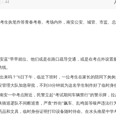
数：
44
2名考生执笔作答青春考卷。考场内外，南安公安、城管、市监、
蓝”早早就位。他们或是在路口疏导交通，或是在考点外设置
防线。
来吗？”6日下午，临近下班时，一位考生在家长的陪同下匆匆
安管理大队加急审批，不到10分钟就为这名学生制作好了临时身
南安一中考点附近，民警立起“考试期间车辆禁行”的警示牌，拉
铁骑巡逻队不间断巡查，严查“炸街”飙车、乱鸣笛等噪声违法行
品和文具，临时身份证明打印设备随时待命。在水头南星中学考点