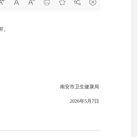







开。
南安市卫生健康局
202
6
年
5
月
7
日