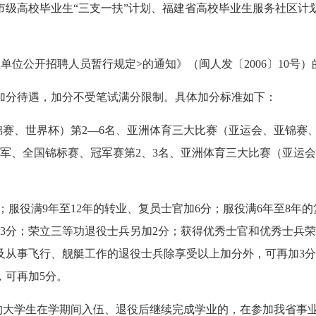
高校毕业生“三支一扶”计划、福建省高校毕业生服务社区计
公开招聘人员暂行规定>的通知》（闽人发〔2006〕10号）
分待遇，加分不受笔试满分限制。具体加分标准如下：
赛、世界杯）第2—6名、亚洲体育三大比赛（亚运会、亚锦赛、
军、全国锦标赛、冠军赛第2、3名、亚洲体育三大比赛（亚运会
服役满9年至12年的转业、复员士官加6分；服役满6年至8年的
3分；荣立三等功退役士兵另加2分；获得优秀士官和优秀士兵荣
及从事飞行、舰艇工作的退役士兵除享受以上加分外，可再加3
，可再加5分。
学生在学期间入伍、退役后继续完成学业的，在参加我省事业单位