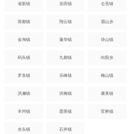
省新镇
东田镇
仑苍镇
英都镇
翔云镇
眉山乡
金淘镇
蓬华镇
诗山镇
码头镇
九都镇
向阳乡
罗东镇
乐峰镇
梅山镇
洪濑镇
洪梅镇
康美镇
丰州镇
霞美镇
官桥镇
水头镇
石井镇