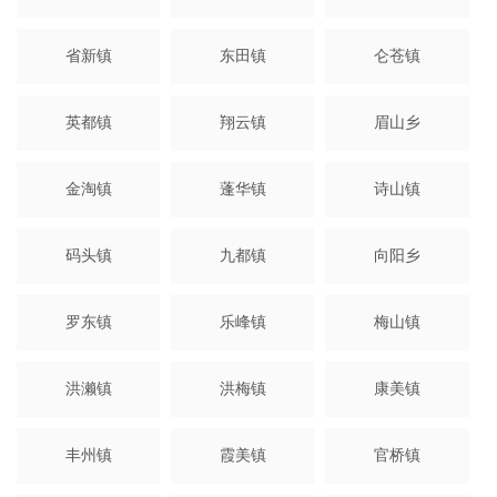
省新镇
东田镇
仑苍镇
英都镇
翔云镇
眉山乡
金淘镇
蓬华镇
诗山镇
码头镇
九都镇
向阳乡
罗东镇
乐峰镇
梅山镇
洪濑镇
洪梅镇
康美镇
丰州镇
霞美镇
官桥镇