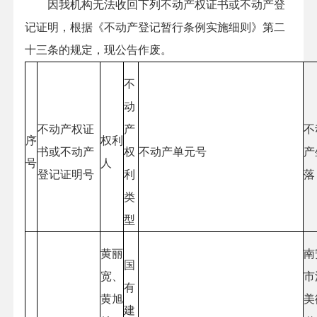
因我机构无法收回下列不动产权证书或不动产登
记证明，根据《不动产登记暂行条例实施细则》第二
十三条的规定，现公告作废。
不
动
不动产权证
产
不
序
权利
书或不动产
权
不动产单元号
产
号
人
登记证明号
利
落
类
型
黄丽
南
国
宽、
市
有
黄旭
美
建