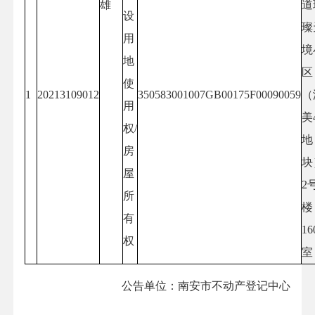
雄
道
设
璨
用
境
地
区
使
1
20213109012
350583001007GB00175F00090059
（
用
美
权/
地
房
块
屋
2
所
楼
有
16
权
室
公告单位：南安市不动产登记中心