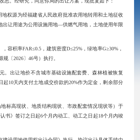
号）收悉。经研究，同意你局的出让方案，现批复如下：
地。用地权源为经福建省人民政府批准农用地转用和土地征收
土地出让用途为公用设施用地—供燃气用地，土地使用年限
容积率FAR≤0.5，建筑密度D≤25%，绿地率G≥30%，
规〔2026〕46号）执行。
.63万元。出让地价不含城市基础设施配套费、森林植被恢复
起10天内支付土地成交价款的20%作为定金，剩余部分
场地标高现状、地质结构现状、市政配套情况现状等）于
认书》签订之日起6个月内动工、动工之日起18个月内竣
建设用地使用权出让合同》执行，协议出让具体手续由