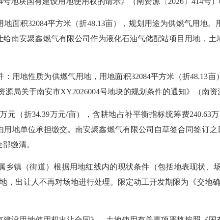
4号地块国有建设用地使用权的请示》（南资源〔2026〕414
用地面积32084平方米（折48.13亩），规划用途为供燃气用
式出让给南安聚鑫燃气有限公司作为液化石油气储配站项目用地，
地性质为供燃气用地，用地面积32084平方米（折48.13亩），
源局关于南安市XY2026004号地块的规划条件的通知》（南资源
5万元（折34.39万元/亩），含耕地占补平衡指标统筹费240
用地单位承担缴交。南安聚鑫燃气有限公司自草签合同签订之日
全部缴清。
属乡镇（街道）根据用地红线内的现状条件（包括地表现状、
地，出让人不再对场地进行处理。限定动工开发期限为《交地确
建设用地使用权出让合同》，土地使用有关事项严格按照《国有