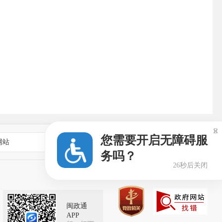

您需要开启无障碍服
网站
乡镇街道政府网站
务吗？
25秒后关闭
闽政通
APP