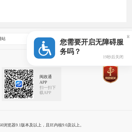

网站
乡镇街道政府网站
您需要开启无障碍服
务吗？
18秒后关闭
闽政通
APP
扫一扫下
载APP
60浏览器9.1版本及以上，且IE内核9.0及以上。