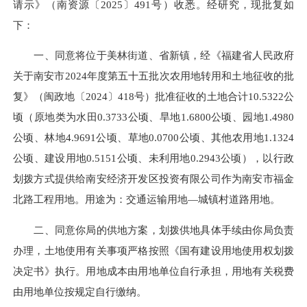
请示》（南资源〔2025〕491号）收悉。经研究，现批复如
下：
一、同意将位于美林街道、省新镇，经《福建省人民政府
关于南安市2024年度第五十五批次农用地转用和土地征收的批
复》（闽政地〔2024〕418号）批准征收的土地合计10.5322公
顷（原地类为水田0.3733公顷、旱地1.6800公顷、园地1.4980
公顷、林地4.9691公顷、草地0.0700公顷、其他农用地1.1324
公顷、建设用地0.5151公顷、未利用地0.2943公顷），以行政
划拨方式提供给南安经济开发区投资有限公司作为南安市福金
北路工程用地。用途为：交通运输用地—城镇村道路用地。
二、同意你局的供地方案，划拨供地具体手续由你局负责
办理，土地使用有关事项严格按照《国有建设用地使用权划拨
决定书》执行。用地成本由用地单位自行承担，用地有关税费
由用地单位按规定自行缴纳。