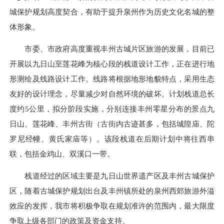
城保护规划高度契合，有助于提升泉州作为历史文化名城的整
体形象。
市委、市政府高度重视丰州古城片区旅游的发展，目前已
开展以九日山至莲花峰为核心段的栈道设计工作，正在
进行地
形测绘及线路设计工作。线路将根据地形地貌特点，采用生态
友好的设计理念，尽量减少对自然环境的破坏。计划栈道总长
度约5公里，拟分阶段实施，分别连接丰州零星分布的景点九
日山、莲花峰、丰州古街（古街内古迹甚多，包括城隍庙、陀
罗尼经幢、黄氏家庙等）。该段栈道在后期计划中将往西串
联，包括金鸡山、双溪口一带。
栈道经过的区域主要是九日山世界遗产区及丰州古城保护
区，随着古城保护规划出台及丰州镇所处的泉州西郊旅游外溢
效应的发挥，我市将积极争取在规划准许的范围内，最大限度
争取上级各部门的政策及资金支持。