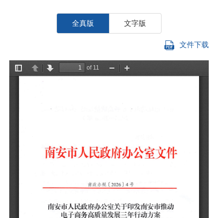
全真版
文字版
文件下载
各
人
《
2
们