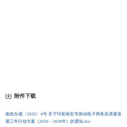
（
企
（
照
叠
（
责
止
附件下载
南政办规〔2026〕4号 关于印发南安市推动电子商务高质量发
展三年行动方案（2026－2028年）的通知.doc