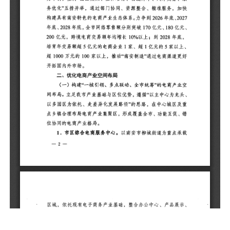
2
1
以
1
造
二
（
空
龙
城
能
1
载