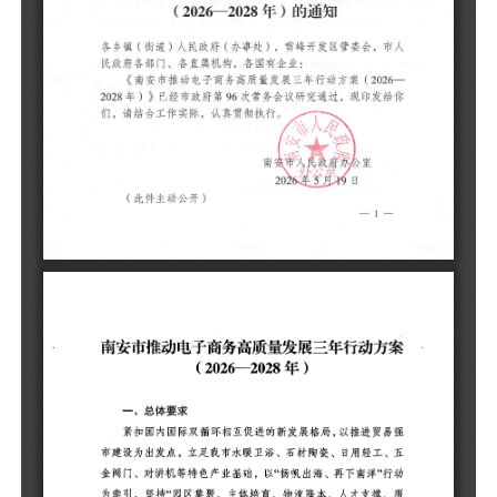
（
紧
强
工
南
才
准