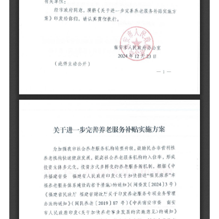
为
性
形
据
康
〔
务
共
实
实