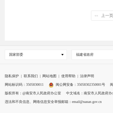
上一
<<
国家部委
福建省政府
隐私保护
|
联系我们
|
网站地图
|
使用帮助
|
法律声明
网站标识码：3505830011
闽公网安备：35058302350001号
闽
版权所有：@南安市人民政府办公室
中文域名：南安市人民政府办
违法和不良信息、网络信息安全举报邮箱：email@nanan.gov.cn