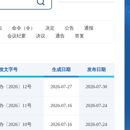
知
命令（令）
决定
公告
通报
会议纪要
决议
通告
答复
发文字号
生成日期
发布日期
〔2026〕12号
2026-07-27
2026-07-30
〔2026〕11号
2026-07-16
2026-07-24
〔2026〕10号
2026-07-16
2026-07-24