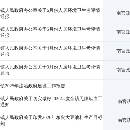
桥镇人民政府办公室关于6月份人居环境卫生考评情
南官政
的通报
桥镇人民政府办公室关于5月份人居环境卫生考评情
南官政
的通报
桥镇人民政府办公室关于4月份人居环境卫生考评情
南官政
的通报
桥镇人民政府办公室关于3月份人居环境卫生考评情
南官政
的通报
镇2025年法治政府建设工作报告
镇人民政府关于切实做好2026年度全镇无偿献血工
南官政
的通知
镇人民政府关于印发2026年粮食大豆油料生产目标
南官政
通知