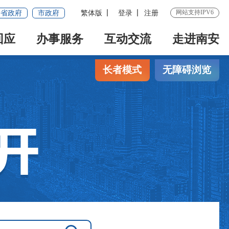
网站支持IPV6
省政府
市政府
繁体版
登录
注册
回应
办事服务
互动交流
走进南安
长者模式
无障碍浏览