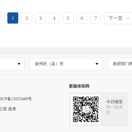
页
1
2
3
4
5
6
7
下一页
>>
泉州区（县）市
政府部门
新媒体矩阵
ICP备11023440号
今日南安
扫一扫关
公室.政务
注