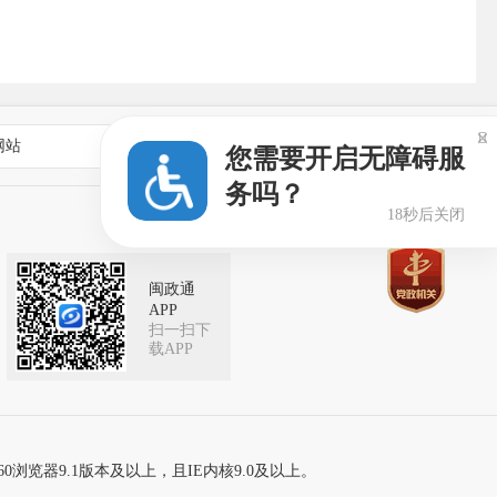

网站
乡镇街道政府网站
您需要开启无障碍服
务吗？
18秒后关闭
闽政通
APP
扫一扫下
载APP
60浏览器9.1版本及以上，且IE内核9.0及以上。