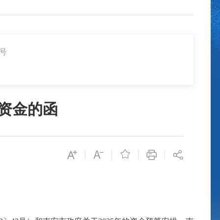
7号
助资金的函
