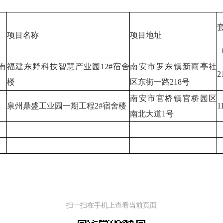
项目名称
项目地址
有
福建东野科技智慧产业园12#宿舍
南安市罗东镇新雨亭社
2
楼
区东街一路218号
南安市官桥镇官桥园区
泉州鼎盛工业园一期工程2#宿舍楼
1
南北大道1号
扫一扫在手机上查看当前页面