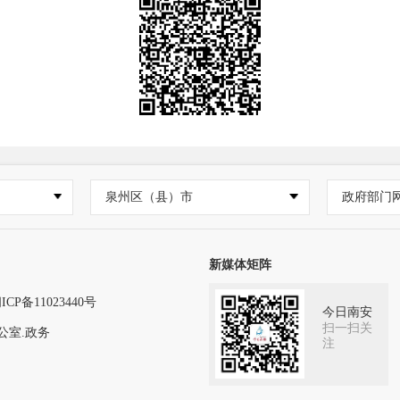
泉州区（县）市
政府部门
新媒体矩阵
ICP备11023440号
今日南安
扫一扫关
公室.政务
注