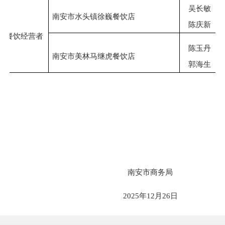
吴长敏
南安市水头镇徐巍餐饮店
陈庆新
餐饮经营者
陈玉丹
南安市美林马继虎餐饮店
郭海生
南安市商务局
202
5
年
12
月
26
日