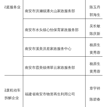
家庭服务业
陈玉丹
南安市洪濑镇潘火山家政服务部
郭海生
吴长敏
南安市水头镇
心怡
保育家政服务部
陈庆新
杨原生
南安市溪美洪差家政服务中心
黄秀蓉
杨原生
南安市霞美镇傅翠云家政服务部
黄秀蓉
章宇祥
报废机动车
福建省南安市物资再生利用公司
拆解企业
陈碧春