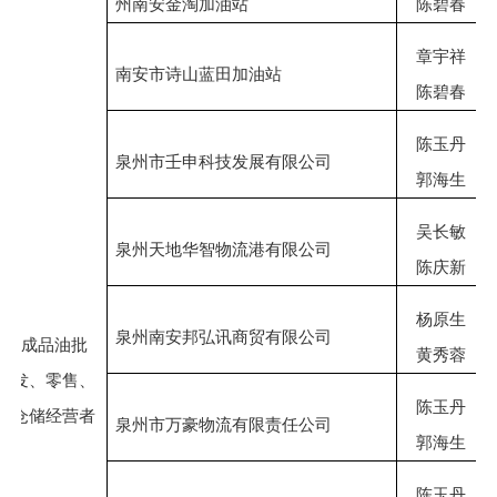
州南安金淘加油站
陈碧春
章宇祥
南安市诗山蓝田加油站
陈碧春
陈玉丹
泉州市壬申科技发展有限公司
郭海生
吴长敏
泉州天地华智物流港有限公司
陈庆新
杨原生
泉州南安邦弘讯商贸有限公司
成品油批
黄秀蓉
发、零售、
陈玉丹
仓储经营者
泉州市万豪物流有限责任公司
郭海生
陈玉丹