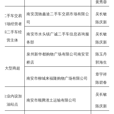
黄秀蓉
南安茂驰鑫途二手车交易市场有限公
吴长敏
二手车交易
司
陈庆新
市场经营者
和二手车经
南安市水头镇广诚二手车信息咨询服
吴长敏
营主体
务部
陈庆新
泉州新华都购物广场有限公司南安官
陈玉丹
桥店
郭海生
大型商超
章宇祥
南安市柳城来福隆购物广场有限公司
陈碧春
吴长敏
企业内设加
南安市顺腾渣土运输有限公司
油站点
陈庆新