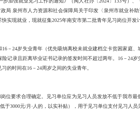
加强就业见习工作的通知》（闽人社办〔2024〕133号）、
市财政局 泉州市人力资源和社会保障局关于印发〈泉州市就业补助资
快实现就业，现就征集2025年南安市第二批青年见习岗位开发
6－24岁失业青年（优先吸纳离校未就业建档立卡贫困家庭、
险记录且距离毕业证书记录的签发时间不超过两年。16－24
习的时间在16－24周岁之间的失业青年。
岗位要求合理确定。见习单位应为见习人员发放不低于我市最低
活费低于3000元/月·人的，以实补贴），用于见习单位支付见习