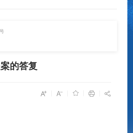
3号
提案的答复
