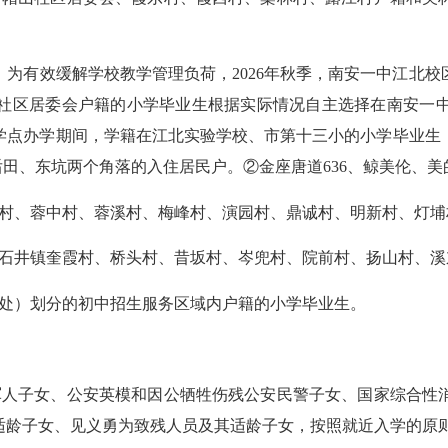
有效缓解学校教学管理负荷，2026年秋季，南安一中江北校
社区居委会户籍的小学毕业生根据实际情况自主选择在南安一
学点办学期间，学籍在江北实验学校、市第十三小的小学毕业生
村后田、东坑两个角落的入住居民户。②金座唐道636、鲸美伦、
、蓉中村、蓉溪村、梅峰村、演园村、鼎诚村、明新村、灯埔
井镇奎霞村、桥头村、昔坂村、岑兜村、院前村、扬山村、溪
处）划分的初中招生服务区域内户籍的小学毕业生。
人子女、公安英模和因公牺牲伤残公安民警子女、国家综合性消
适龄子女、见义勇为致残人员及其适龄子女，按照就近入学的原