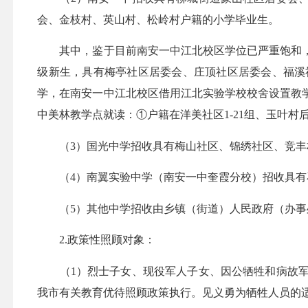
会、金枝村、英山村、松岭村户籍的小学毕业生。
其中，鉴于目前南安一中江北校区学位已严重饱和，为
级新生，具有梅亭社区居委会、庄顶社区居委会、福溪
学，在南安一中江北校区借用江北实验学校校舍设置教
中美林教学点就读：①户籍在洋美社区1-21组、玉叶
（3）国光中学招收具有梅山社区、锦绣社区、竞丰村
（4）南翼实验中学（南安一中奎霞分校）招收具有石
（5）其他中学招收由乡镇（街道）人民政府（办事
2.政策性照顾对象：
（1）烈士子女、现役军人子女、因公牺牲和病故军
我市有关教育优待照顾政策执行。见义勇为牺牲人员的