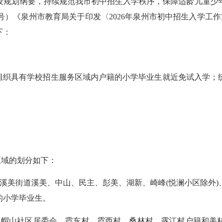
划纲要，持续规范我市初中招生入学秩序，保障适龄儿童少年平
2号）《泉州市教育局关于印发〈2026年泉州市初中招生入学工作
下：
织具有学校招生服务区域内户籍的小学毕业生就近免试入学；
域的划分如下：
溪美街道溪美、中山、民主、彭美、湖新、崎峰
(
悦澜小区除外
)
的小学毕业生。
帽山社区居委会、霞东村、霞西村、桑林村、露江村户籍和美林