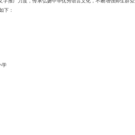
字推广力度，传承弘扬中华优秀语言文化，不断增强师生群众对
如下：
小学