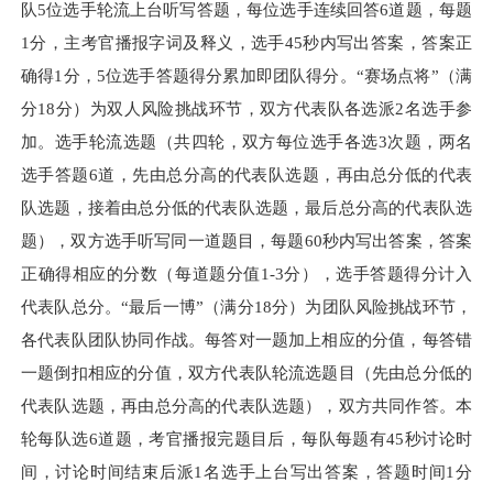
队5位选手轮流上台听写答题，每位选手连续回答6道题，每题
1分，主考官播报字词及释义，选手45秒内写出答案，答案正
确得1分，5位选手答题得分累加即团队得分。“赛场点将”（满
分18分）为双人风险挑战环节，双方代表队各选派2名选手参
加。选手轮流选题（共四轮，双方每位选手各选3次题，两名
选手答题6道，先由总分高的代表队选题，再由总分低的代表
队选题，接着由总分低的代表队选题，最后总分高的代表队选
题），双方选手听写同一道题目，每题60秒内写出答案，答案
正确得相应的分数（每道题分值1-3分），选手答题得分计入
代表队总分。“最后一博”（满分18分）为团队风险挑战环节，
各代表队团队协同作战。每答对一题加上相应的分值，每答错
一题倒扣相应的分值，双方代表队轮流选题目（先由总分低的
代表队选题，再由总分高的代表队选题），双方共同作答。本
轮每队选6道题，考官播报完题目后，每队每题有45秒讨论时
间，讨论时间结束后派1名选手上台写出答案，答题时间1分