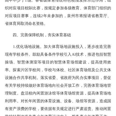
高中不少于1场。各省级体育传统特色校须发挥示范作用，组
织对应项目校际比赛，按规定参加各级教育、体育部门组织的
对应项目赛事，连续2年未参加的，泉州市将报请省教育厅、
省体育局取消命名资格。
四、完善保障机制，夯实体育基础
1.优化场地设施。加大体育场地设施投入，逐步改造完善
现有学校条件。鼓励具备条件学校引入AI技术，推进包括智慧
操场、智慧体测室等项目的智慧体育场馆建设，提高使用效
率。探索片区学校间，学校与体校、社区体育场馆及公共文体
设施合作共享机制。落实省委、省政府为民办实事项目，督促
有关学校持续做好体育场地向社会开放工作，完善体育场地管
理制度。盘活校内闲置游泳馆等体育场馆资源，提高体育场地
利用率。对长年闲置的体育设施、设备、场馆等资源，造成国
有资产浪费的学校，要依据有关规定进行严肃追责。推动闲置