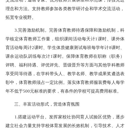
理念和方法。支持教师参加各类教学研讨会和学术交流活动，
拓宽专业视野。
3.完善激励机制。完善体育教师待遇保障和激励机制，科
学核定体育教师工作量，组织课间活动每天计1课时、课外体
育活动每周计2课时、学生体质健康测试每班每学年计8课时、
课余运动队训练每次计1课时。保障体育教师在职称（职务）
评聘、福利待遇、评优评先、晋级晋升等方面与其他学科教师
享受同等待遇，在学科带头人、教学名师、教学成果奖遴选表
彰中，体育教师须占一定比例。落实体育教师服装费每人每学
年不低于500元标准的要求，有条件的学校可提高费用标准。
三、丰富活动形式，营造体育氛围
1.搭建运动平台。发挥家校社协同育人试验区优势，逐步
建立社会力量支持学校体育发展的长效机制，引导技术、人才