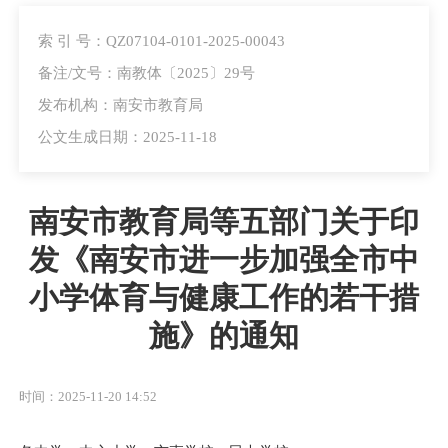
索 引 号：QZ07104-0101-2025-00043
备注/文号：南教体〔2025〕29号
发布机构：南安市教育局
公文生成日期：2025-11-18
南安市教育局等五部门关于印
发《南安市进一步加强全市中
小学体育与健康工作的若干措
施》的通知
时间：2025-11-20 14:52