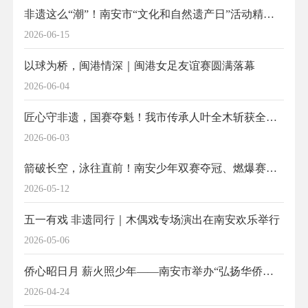
非遗这么“潮”！南安市“文化和自然遗产日”活动精彩纷呈！
2026-06-15
以球为桥，闽港情深｜闽港女足友谊赛圆满落幕
2026-06-04
匠心守非遗，国赛夺魁！我市传承人叶全木斩获全国轻工工艺设计一等奖
2026-06-03
箭破长空，泳往直前！南安少年双赛夺冠、燃爆赛场！
2026-05-12
五一有戏 非遗同行｜木偶戏专场演出在南安欢乐举行
2026-05-06
侨心昭日月 薪火照少年——南安市举办“弘扬华侨精神，赓续爱国情怀”暨黄仲咸事迹研学活动
2026-04-24