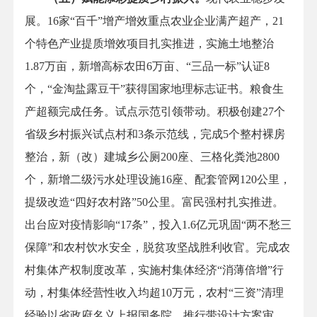
展。16家“百千”增产增效重点农业企业满产超产，21
个特色产业提质增效项目扎实推进，实施土地整治
1.87万亩，新增高标农田6万亩、“三品一标”认证8
个，“金淘盐露豆干”获得国家地理标志证书。粮食生
产超额完成任务。试点示范引领带动。积极创建27个
省级乡村振兴试点村和3条示范线，完成5个整村裸房
整治，新（改）建城乡公厕200座、三格化粪池2800
个，新增二级污水处理设施16座、配套管网120公里，
提级改造“四好农村路”50公里。富民强村扎实推进。
出台应对疫情影响“17条”，投入1.6亿元巩固“两不愁三
保障”和农村饮水安全，脱贫攻坚战胜利收官。完成农
村集体产权制度改革，实施村集体经济“消薄倍增”行
动，村集体经营性收入均超10万元，农村“三资”清理
经验以省政府名义上报国务院。推行带设计方案审