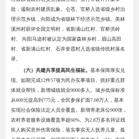
批，遏制农村建房乱象。仑苍、官桥入选省级乡村治
理示范乡镇，向阳成为省级林下经济示范乡镇。美林
溪州村获评全国文明村，省新满山红村、官桥洪岭
村、 向阳马迹村被认定为国家森林乡村，眉山高田
村、省新满山红村、石井奎霞村入选省级传统村落名
录。
（六）共建共享提高民生福祉。
基本保障厚实兑
现。如期完成12件57项为民办实事项目。抓好重点群
体就业帮扶，新增城镇就业9000多人。城乡低保标准
从600元提高到775元，全民参保扩面7.08万人，基本
实现社会保险法定人员全覆盖。新增养老床位900张，
农村养老服务设施覆盖率超60%。为2.8万多名持证残
疾人购买意外伤害保险，落实事实无人抚养儿童、孤