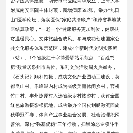
密型医共体建设，南安市总医院揭牌成立，上海大学
附属南安医院主体封顶，新增病床592张。举办“九日
山”医学论坛，落实医保“家庭共济账户”和跨省异地就
医结算政策，“一老一小”健康服务更加到位，健康扶
贫温暖民心。文体旅融合成风。参与成功创建国家公
共文化服务体系示范区，建成4个新时代文明实践所
（站）、1个省级红十字博爱驿站示范点，“百姓书
房”数量居泉州市首位。系列文旅活动周火热举办，
《石头记》顺利拍摄，成功文化产业园动工建设，英
都良山村、乐峰湖内村成为省级美丽休闲乡村，官桥
竹口村、丰州燎原村入选省级乡村旅游村，获评全国
红色旅游摄影根据地。成功举办全国皮划艇激流回旋
秋季冠军赛，体育产业事业融合发展。社会治理织网
善治。深化“强基促稳”三年行动，扫黑除恶专项斗争