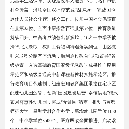
儿基本生活保障。实现退役军人服务中心（站）市镇
村全覆盖，蝉联全国双拥模范城“四连冠”。完成国企
退休人员社会化管理移交工作。位居中国社会保障百
佳县第22位、全面小康指数百强县第54位。教育质量
持续回升。中高考成绩创出新辉煌，10名一中学子被
清华北大录取，教师工资福利待遇落实到位，山区教
师采取积分制有序流动，顺利通过教育“两项督导”省
级核查，入选基础教育国家级优秀教学成果推广应用
示范区和省级普通高中新课程新教材实施示范区。推
行教育项目代建制，组建宏翔教育集团承接住宅小区
配建幼儿园运管，创新“国投建设运营+乡镇供地”模式
布局普惠性幼儿园，完成“无证园”清零，推动与首都
师范大学、昌财学村合作办学，新增幼儿园学位3150
个、中小学学位3600个。医疗医改全面推进。启动紧