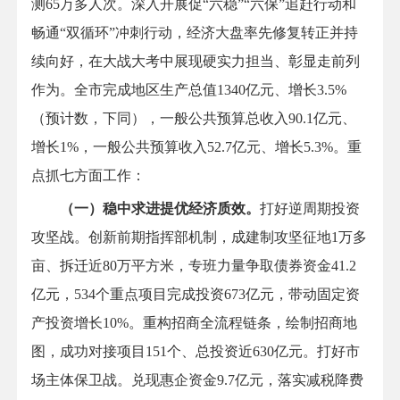
测65万多人次。深入开展促“六稳”“六保”追赶行动和
畅通“双循环”冲刺行动，经济大盘率先修复转正并持
续向好，在大战大考中展现硬实力担当、彰显走前列
作为。全市完成地区生产总值1340亿元、增长3.5%
（预计数，下同），一般公共预算总收入90.1亿元、
增长1%，一般公共预算收入52.7亿元、增长5.3%。重
点抓七方面工作：
（一）稳中求进提优经济质效。
打好逆周期投资
攻坚战。创新前期指挥部机制，成建制攻坚征地1万多
亩、拆迁近80万平方米，专班力量争取债券资金41.2
亿元，534个重点项目完成投资673亿元，带动固定资
产投资增长10%。重构招商全流程链条，绘制招商地
图，成功对接项目151个、总投资近630亿元。打好市
场主体保卫战。兑现惠企资金9.7亿元，落实减税降费