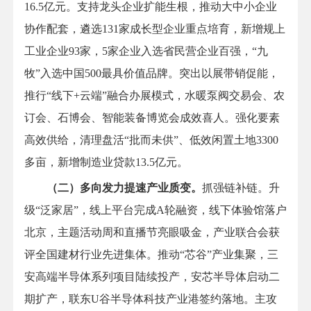
16.5亿元。支持龙头企业扩能生根，推动大中小企业
协作配套，遴选131家成长型企业重点培育，新增规上
工业企业93家，5家企业入选省民营企业百强，“九
牧”入选中国500最具价值品牌。突出以展带销促能，
推行“线下+云端”融合办展模式，水暖泵阀交易会、农
订会、石博会、智能装备博览会成效喜人。强化要素
高效供给，清理盘活“批而未供”、低效闲置土地3300
多亩，新增制造业贷款13.5亿元。
（二）多向发力提速产业质变。
抓强链补链。升
级“泛家居”，线上平台完成A轮融资，线下体验馆落户
北京，主题活动周和直播节亮眼吸金，产业联合会获
评全国建材行业先进集体。推动“芯谷”产业集聚，三
安高端半导体系列项目陆续投产，安芯半导体启动二
期扩产，联东U谷半导体科技产业港签约落地。主攻