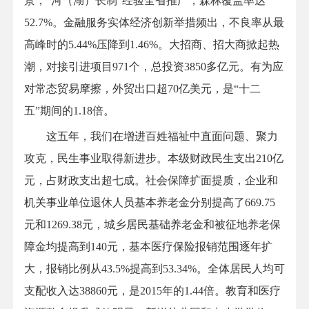
景，“河（湖）长制”经验全省推广，森林覆盖率达
52.7%。金融服务实体经济创新举措频出，不良率从最
高峰时的5.44%压降到1.46%。大招商、招大商掀起热
潮，对接引进项目971个，总投资3850多亿元。有为应
对常态贸易摩擦，外贸出口超70亿美元，是“十二
五”期间的1.18倍。
这五年，我们在增进百姓福祉中直面问题、聚力
攻克，民生事业取得新进步。本级财政民生支出210亿
元，占财政支出超七成。社会保障扩面提质，企业和
机关事业单位退休人员基本养老金分别提高了669.75
元和1269.38元，城乡居民基础养老金和被征地养老保
障金均提高到140元，基本医疗保险报销范围逐年扩
大，报销比例从43.5%提高到53.34%。全体居民人均可
支配收入达38860元，是2015年的1.44倍。教育和医疗