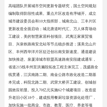
高端团队开展城市空间更新专题研究，国土空间规划
编制取得阶段性成果。重点片区改造有序铺开。成立
城市建设委员会和10大指挥部，城南北山、三丰片区
更新改造全面启动；城北唐道时代汇、万人体育场动
工建设，美的智慧家居科创项目、武夷泛家展贸项
目、兴泉铁路南安北站等节点稳步推进；溪美北山片
区、丰州西华洋片区征迁创出南安新速度。通道建设
加快推进。泉厦漳城市联盟高速路南安段建成通车，
省道215线丰州至洪濑段拓改工程主体完工，茂盛路全
线贯通，江滨南路二期、南金公路市政化改造二期基
本完成，科院北路二期、武荣大桥开工建设。创城创
园效应初显。投入70亿元实施62个城建项目，改造提
升老旧小区18个，建成投用餐厨垃圾资源化处理厂，
加快实施一批商业、市政、教育、医疗、养老等项