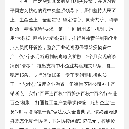
年初，面对突如其来的新冠肺炎疫情，在以习近
平同志为核心的党中央坚强领导下，我们坚持人民至
上、生命至上，全面贯彻“坚定信心、同舟共济、科学
防治、精准施策”要求，第一时间启用战时机制，运
用“大数据+网格化”精准摸排，推行首接责任制强化重
点人员闭环管控，整合产业链资源保障防疫物资生
产，仅1个多月就遏制病毒输入扩散，2个月实现确诊
病例“清零”。推出支持中小企业共渡难关12条、复工
稳产16条、扶持外贸16条，专车专列专机接返员
工，“点对点”调度企业融资，组建供应链公司补上产
销断点，实行“百医连百校”“百警护百校”“百名行长进
百企”机制，打通复工复产复学操作链，服务企业“三
员”和“两增两稳一促”做法成为全省典型。慎终如始抓
好常态化疫情防控，下达防控经费3.67亿元，核酸检