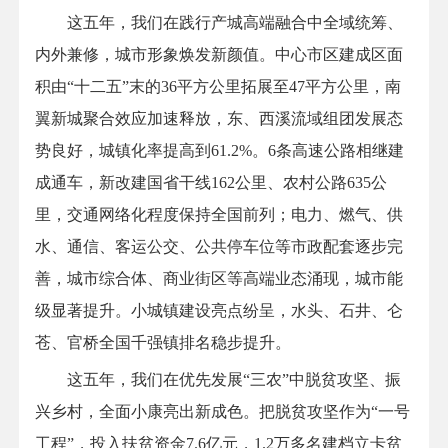
这五年，我们在践行产城高端融合中全域统筹、
内外兼修，城市形象焕发新颜值。中心市区建成区面
积由“十二五”末的36平方公里拓展至47平方公里，南
翼新城聚合效应加速释放，东、西溪流域组团发展态
势良好，城镇化率提高到61.2%。6条高速公路相继建
成通车，新改建国省干线162公里、农村公路635公
里，交通网络化程度保持全国前列；电力、燃气、供
水、通信、客运公交、公共停车位等市政配套逐步完
善，城市综合体、商业街区等高端业态涌现，城市能
级显著提升。小城镇建设亮点纷呈，水头、石井、仑
苍、官桥全国千强镇排名稳步提升。
这五年，我们在优先发展“三农”中脱贫攻坚、振
兴乡村，全面小康亮出新成色。把脱贫攻坚作为“一号
工程”，投入扶贫资金7.6亿元，1.2万多名建档立卡贫