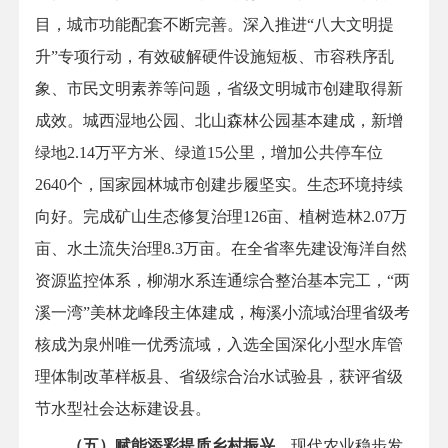
目，城市功能配套不断完善。深入推进“八大文明提
升”专项行动，有效破解硬件设施短板、市容秩序乱
象、市民文明素养等问题，省级文明城市创建取得新
成效。城西湿地公园、北山森林公园基本建成，新增
绿地2.14万平方米、绿道15公里，增加公共停车位
2640个，国家园林城市创建步履坚实。生态环境持续
向好。完成矿山生态修复治理126亩、植树造林2.07万
亩、水土流失治理8.3万亩。在全省率先建设海洋自然
资源监控体系，柳湖水系连通综合整治基本完工，“两
溪一湾”美林龙峰段主体建成，梅溪小流域治理省级考
核成为泉州唯一优秀流域，入选全国深化小型水库管
理体制改革样板县、省级综合治水试验县，获评省级
节水型社会达标建设县。
（五）赋能添彩提质乡村振兴。
现代农业稳步发