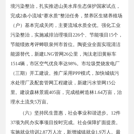
境污染整治，扎实推进山美水库生态保护国家试点，
完成2条小流域“赛水质”整治任务，禁养区生猪养殖场
（户）基本完成关闭，主要流域水质全优。强化工业
污染整治，实施减排治理项目226个、节能项目15个，
节能绩效考评蝉联泉州市首位。陶瓷业全面实现清洁
能源替代，新建LNG管网26公里，淘汰老旧黄标车
1514辆，市区空气优良率达98%。市垃圾焚烧发电厂
（三期）开工建设。推广采用PPP模式，加快城镇污
水处理厂及配套管网工程建设，新建污水管网15公
里。建设森林景观405亩，完成植树造林1.64万亩，治
理水土流失5万亩。
（六）坚持民生普惠，社会事业和谐进步。12件
37项为民办实事项目按时完成。社会保障扩面提质。
实施就业培训2.87万人次，新增城镇就业1.9万人。最