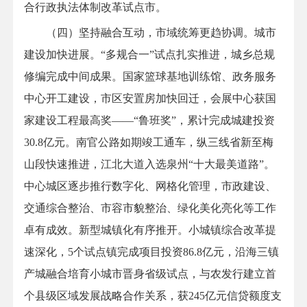
合行政执法体制改革试点市。
（四）坚持融合互动，市域统筹更趋协调。城市
建设加快进展。“多规合一”试点扎实推进，城乡总规
修编完成中间成果。国家篮球基地训练馆、政务服务
中心开工建设，市区安置房加快回迁，会展中心获国
家建设工程最高奖——“鲁班奖”，累计完成城建投资
30.8亿元。南官公路如期竣工通车，纵三线省新至梅
山段快速推进，江北大道入选泉州“十大最美道路”。
中心城区逐步推行数字化、网格化管理，市政建设、
交通综合整治、市容市貌整治、绿化美化亮化等工作
卓有成效。新型城镇化有序推开。小城镇综合改革提
速深化，5个试点镇完成项目投资86.8亿元，沿海三镇
产城融合培育小城市晋身省级试点，与农发行建立首
个县级区域发展战略合作关系，获245亿元信贷额度支