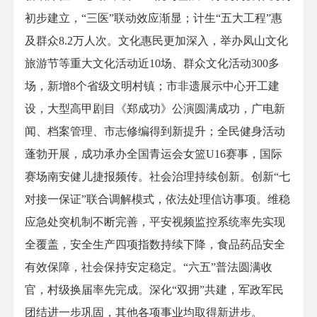
初步建立，“三医”联动效应渐显；计生“五大工程”惠
及群众8.2万人次。文化惠民更加深入，举办凤山文化
旅游节等重大文化活动近10场、群众文化活动300多
场，新增8个省级文明村镇；市非遗展示中心开工建
设，大型高甲剧目《郑成功》公演圆满成功，广电新
闻、档案管理、市志修编得到新提升；全民健身活动
蓬勃开展，成功承办全国青运会女篮U16赛事，国际
赛场南安健儿捷报频传。社会治理持续创新。创新“七
对接一保证”联合调解模式，依法处理信访事项。维稳
应急处突机制不断完善，平安视频监控系统率先实现
全覆盖，安全生产四项指数持续下降，食品药品安全
有效保障，社会保持安定稳定。“六五”普法圆满收
官，村级换届率先完成。深化“双拥”共建，军政军民
团结进一步巩固，其他各项事业均取得新进步。