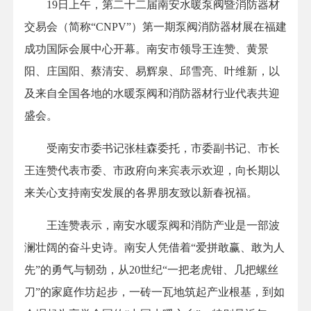
19日上午，第二十二届南安水暖泵阀暨消防器材
交易会（简称“CNPV”）第一期泵阀消防器材展在福建
成功国际会展中心开幕。南安市领导王连赞、黄景
阳、庄国阳、蔡清安、易辉泉、邱雪亮、叶维新，以
及来自全国各地的水暖泵阀和消防器材行业代表共迎
盛会。
受南安市委书记张桂森委托，市委副书记、市长
王连赞代表市委、市政府向来宾表示欢迎，向长期以
来关心支持南安发展的各界朋友致以新春祝福。
王连赞表示，南安水暖泵阀和消防产业是一部波
澜壮阔的奋斗史诗。南安人凭借着“爱拼敢赢、敢为人
先”的勇气与韧劲，从20世纪“一把老虎钳、几把螺丝
刀”的家庭作坊起步，一砖一瓦地筑起产业根基，到如