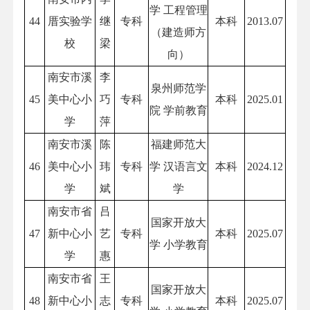
学 工程管理
44
厝实验学
继
专科
本科
2013.07
（建造师方
校
梁
向）
南安市溪
李
泉州师范学
45
美中心小
巧
专科
本科
2025.01
院 学前教育
学
萍
南安市溪
陈
福建师范大
46
美中心小
玮
专科
学 汉语言文
本科
2024.12
学
斌
学
南安市省
吕
国家开放大
47
新中心小
艺
专科
本科
2025.07
学 小学教育
学
惠
南安市省
王
国家开放大
48
新中心小
志
专科
本科
2025.07