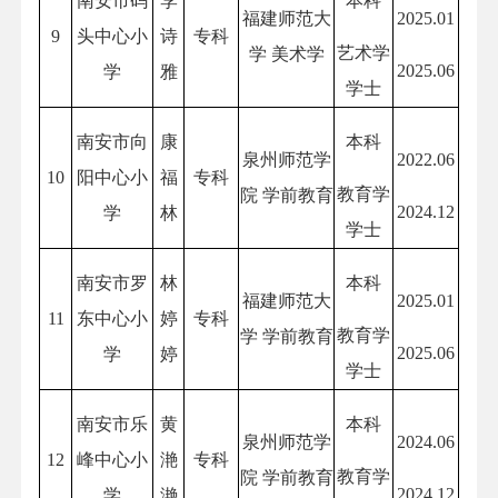
南安市码
李
本科
福建师范大
2025.01
9
头中心小
诗
专科
艺术学
学 美术学
2025.06
学
雅
学士
南安市向
康
本科
泉州师范学
2022.06
10
阳中心小
福
专科
教育学
院 学前教育
2024.12
学
林
学士
南安市罗
林
本科
福建师范大
2025.01
11
东中心小
婷
专科
教育学
学 学前教育
2025.06
学
婷
学士
南安市乐
黄
本科
泉州师范学
2024.06
12
峰中心小
滟
专科
教育学
院 学前教育
2024.12
学
滟