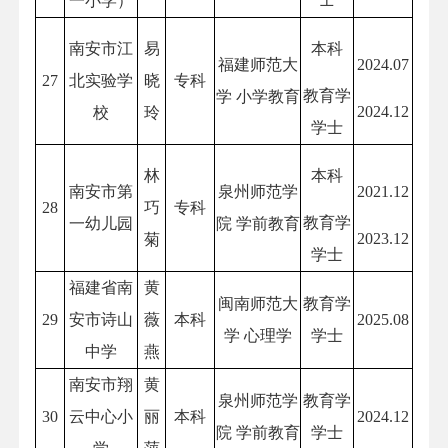
一小学）
南安市江
易
本科
福建师范大
2024.07
27
北实验学
晓
专科
教育学
学 小学教育
2024.12
校
玲
学士
林
本科
南安市第
泉州师范学
2021.12
28
巧
专科
教育学
一幼儿园
院 学前教育
2023.12
菊
学士
福建省南
黄
闽南师范大
教育学
29
安市诗山
薇
本科
2025.08
学 心理学
学士
中学
燕
南安市翔
黄
泉州师范学
教育学
30
云中心小
丽
本科
2024.12
院 学前教育
学士