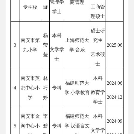
管理学
商管理
工商管
专学校
璇
学士
理硕士
硕士研
杨
本科
南安市第
上海师范大
究生
3
莹
2025.06
文学学
九小学
学 音乐
艺术硕
莹
士
士
南安市英
林
本科
福建师范大
2024.06
4
都中心小
巧
专科
教育学
学 小学教育
2024.12
学
婷
学士
南安市金
李
福建师范大
本科
2024.09
5
淘中心小
碧
专科
学 汉语言文
文学学