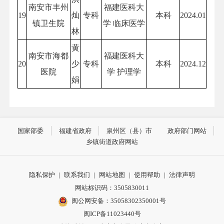
南安市丰州
福建医科大
19
灿
专科
本科
2024.01
镇卫生院
学 临床医学
林
黄
南安市海都
福建医科大
20
少
专科
本科
2024.12
医院
学 护理学
娟
国家部委
福建省政府
泉州区（县）市
政府部门网站
乡镇街道政府网站
隐私保护
|
联系我们
|
网站地图
|
使用帮助
|
法律声明
网站标识码：3505830011
闽公网安备：35058302350001号
闽ICP备11023440号