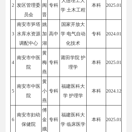
大连理工大
2
发区管理委
闽
专科
本科
2025.01
学 土木工程
员会
晋
南安市笋塔
姚
国家开放大
3
水库水资源
加
高中
学 电气自动
专科
2024.01
调配中心
湖
化技术
黄
南安市中医
莆田学院 护
4
梅
专科
本科
2025.01
院
理学
燕
黄
南安市中医
福建医科大
5
小
专科
本科
2024.12
院
学 护理学
燕
傅
南安市妇幼
福建医科大
6
金
专科
本科
2025.01
保健院
学 临床医学
娥