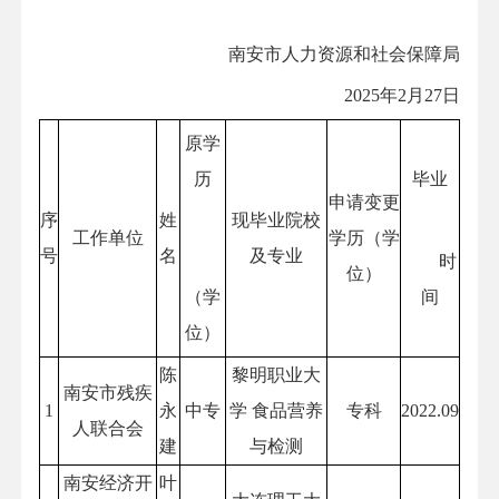
南安市人力资源和社会保障局
2025年2月27日
原学
历
毕业
申请变更
序
姓
现毕业院校
工作单位
学历（学
号
名
及专业
时
位）
（学
间
位）
陈
黎明职业大
南安市残疾
1
永
中专
学 食品营养
专科
2022.09
人联合会
建
与检测
南安经济开
叶