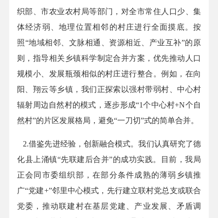
织部、市农业农村局等部门，对全市常住人口少、集
体经济弱、地理位置相邻的村庄进行全面摸底。按
照“地域相邻、文脉相通、资源相近、产业互补”的原
则，指导相关乡镇科学制定合并方案，优先推动人口
规模小、发展瓶颈相似的村庄进行整合。例如，在向
阳、翔云等乡镇，我们正探索以强村带弱村、中心村
辐射周边自然村的模式，逐步形成“
1
个中心村
+N
个自
然村”的片区发展格局，避免“一刀切”式的简单合并。
2.
借鉴先进经验，创新融合模式。我们认真研究了德
化县上涌镇“先联建后合并”的成功实践。目前，我局
正会同市委组织部，在部分条件成熟的薄弱乡镇推
广“党建
+
”邻里中心模式，先行建立联村党总支或联合
党委，推动联建村在基层党建、产业发展、矛盾调