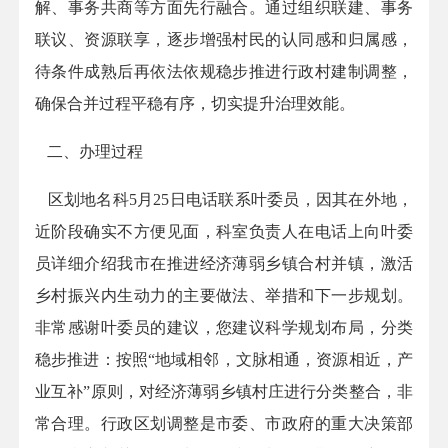
解、事务共商等方面先行融合。通过组织联建、事务
联议、资源联享，逐步增强村民的认同感和归属感，
待条件成熟后再依法依规稳步推进行政村建制调整，
确保合并过程平稳有序，切实提升治理效能。
二、办理过程
区划地名科
5
月
25
日电话联系叶委员，因其在外地，
近阶段确实不方便见面，科室负责人在电话上向叶委
员详细介绍我市在
推
进经济薄弱乡镇合村并镇，激活
乡村振兴内生动力的
主要做法、举措和下一步规划。
非常感谢
叶委员
的建议，您建议科学规划布局，分类
稳步推进：按照
“地域相邻，文脉相通，资源相近，产
业互补”原则，对经济薄弱乡镇村庄进行分类整合，非
常合理。行政区划调整是市委、市政府的重大决策
部