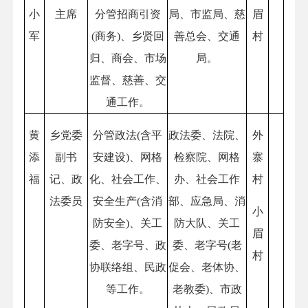
小
主席
分管招商引资
局、市监局、慈
眉
军
(商务)、乡贤回
善总会、交通
村
归、商会、市场
局。
监督、慈善、交
通工作。
黄
乡党委
分管政法(含平
政法委、法院、
外
添
副书
安建设)、网格
检察院、网格
寨
福
记、政
化、社会工作、
办、社会工作
村
法委员
安全生产(含消
部、应急局、消
小
防安全)、关工
防大队、关工
眉
委、老字号、政
委、老字号(老
村
协联络组、民政
促会、老体协、
等工作。
老教委)、市政