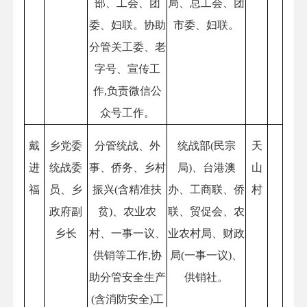
部、工会、团
局、总工会、团
委、妇联。协助
市委、妇联。
分管关工委、老
字号、宣传工
作,负责微信公
众号工作。
戴
乡党委
分管统战、外
统战部(民宗
天
进
统战委
事、侨务、乡村
局)、台港澳
山
福
员、乡
振兴(含精准扶
办、工商联、侨
村
政府副
贫)、农业农
联、贸促会、农
乡长
村、一事一议、
业农村局、财政
供销等工作,协
局(一事一议)、
助分管安全生产
供销社。
(含消防安全)工