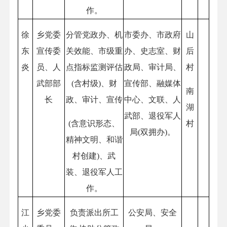
作。
徐
乡党委
分管党政办、机
市委办、市政府
山
东
宣传委
关效能、市级重
办、史志室、财
后
炎
员、人
点指标监测评估
政局、审计局、
村
武部部
(含村级)、财
宣传部、融媒体
南
长
政、审计、宣传
中心、文联、人
湖
武部、退役军人
(含意识形态、
村
局(双拥办)。
精神文明、和谐
村创建)、武
装、退役军人工
作。
江
乡党委
负责派出所工
公安局、安全