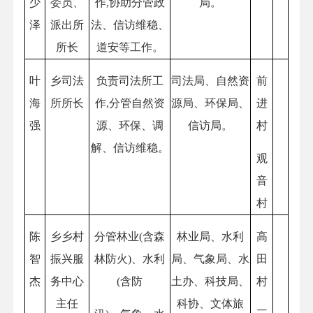
少
委员、
作,协助分管政
局。
泽
派出所
法、信访维稳、
所长
道安等工作。
叶
乡司法
负责司法所工
司法局、自然资
前
海
所所长
作,分管自然资
源局、环保局、
进
强
源、环保、调
信访局。
村
解、信访维稳。
观
音
村
陈
乡乡村
分管林业(含森
林业局、水利
高
智
振兴服
林防火)、水利
局、气象局、水
田
杰
务中心
(含防
土办、科技局、
村
主任
科协、文体旅