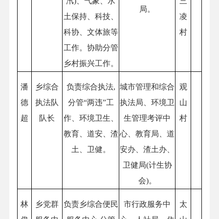
汛)、气象、水
三
局。
土保持、科技、
凌
科协、文体旅等
村
工作。协助分管
乡村振兴工作。
潘
乡综合
负责综合执法,
城市管理和综合
观
德
执法队
分管“两违”工
执法局、环境卫
山
超
队长
作、环境卫生、
生管理考评中
村
教育、道安、渣
心、教育局、道
土、卫健。
安办、渣土办、
卫健局(计生协
会)。
林
乡党群
负责乡综合便民
市行政服务中
太