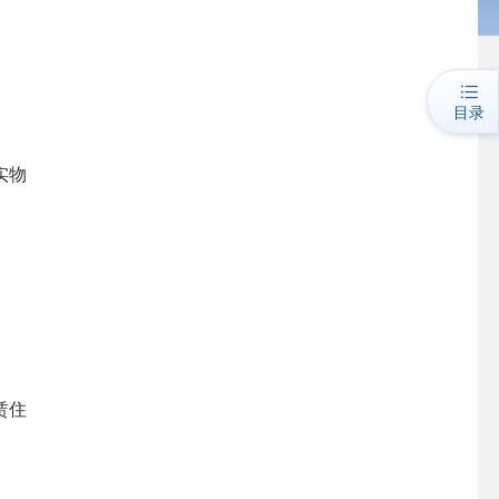
目录
实物
赁住