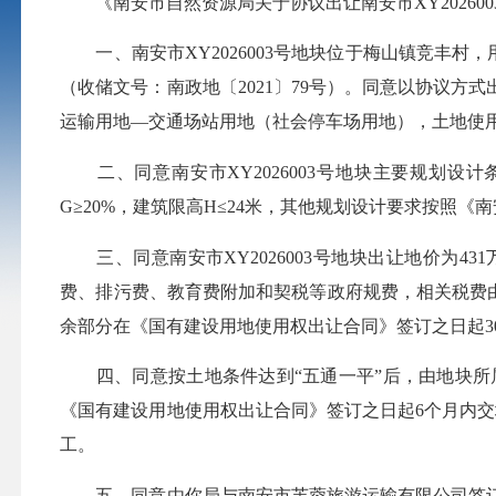
《南安市自然资源局关于协议出让南安市XY202600
一、南安市XY2026003号地块位于梅山镇竞丰村，
（收储文号：南政地〔2021〕79号）。同意以协议
运输用地—交通场站用地（社会停车场用地），土地使用
二、同意南安市XY2026003号地块主要规划设计条件
G≥20%，建筑限高H≤24米，其他规划设计要求按照《南
三、同意南安市XY2026003号地块出让地价为431
费、排污费、教育费附加和契税等政府规费，相关税费由
余部分在《国有建设用地使用权出让合同》签订之日起3
四、同意按土地条件达到“五通一平”后，
由地
块所
《国有建设用地使用权出让合同》签订之日起6个月内交
工。
五、同意由你局与南安市芙蓉旅游运输有限公司签订