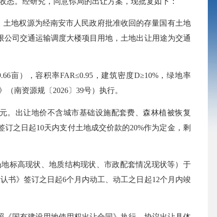
号）收悉。经研究，同意你局的出让方案，现批复如下：
用地。土地权源为经南安市人民政府批准收回的存量国有土地
有限公司交通运输调度大楼项目用地，土地出让用途为交通
亩），容积率FAR≤0.95，建筑密度D≥10%，绿地率
》（南资源规〔2026〕39号）执行。
075万元。出让地价不含城市基础设施配套费、森林植被恢复
订之日起10天内支付土地成交价款的20%作为定金，剩
场地标高现状、地质结构现状、市政配套情况现状等）于
认书》签订之日起6个月内动工、动工之日起12个月内竣
《国有建设用地使用权出让合同》执行，协议出让具体