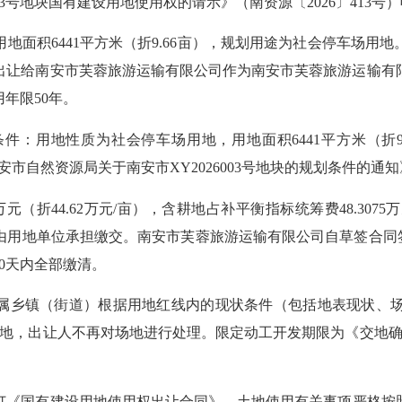
3号地块国有建设用地使用权的请示》（南资源〔2026〕413
用地面积6441平方米（折9.66亩），规划用途为社会停车场
方式出让给南安市芙蓉旅游运输有限公司作为南安市芙蓉旅游运输
年限50年。
：用地性质为社会停车场用地，用地面积6441平方米（折9.66
安市自然资源局关于南安市XY2026003号地块的规划条件的通知
万元（折44.62万元/亩），含耕地占补平衡指标统筹费48.3
用地单位承担缴交。南安市芙蓉旅游运输有限公司自草签合同签
0天内全部缴清。
属乡镇（街道）根据用地红线内的现状条件（包括地表现状、
地，出让人不再对场地进行处理。限定动工开发期限为《交地确
《国有建设用地使用权出让合同》，土地使用有关事项严格按照