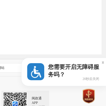

您需要开启无障碍服
网站
乡镇街道政府网站
务吗？
19秒后关闭
闽政通
APP