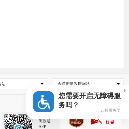
网站
乡镇街道政府网站

您需要开启无障碍服
务吗？
26秒后关闭
闽政通
APP