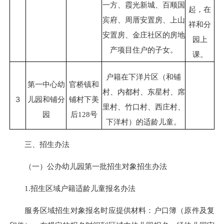
一方、霞光新城、百顺国
起，在
宾府、周厝安置房、上山
祥和分
安置房、金庄社区的房地
园上
产项目住户的子女。
课。
户籍在下洋片区（和铺
第一中心幼
官桥镇和
村、内都村、东星村、席
３
儿园和铺分
铺村下美
里村、竹口村、西庄村、
园
后128号
下洋村）的适龄儿童。
三、招生办法
（一）公办幼儿园第一批招生对象招生办法
1.招生区域户籍适龄儿童报名办法
服务区域招生对象报名时应提供材料：户口簿（原件及复