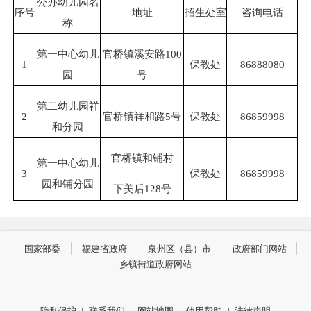
公办幼儿园名
序号
地址
招生处室
咨询电话
称
第一中心幼儿
官桥镇溪安路100
1
保教处
86888080
园
号
第二幼儿园祥
2
官桥镇祥和路5号
保教处
86859998
和分园
官桥镇和铺村
第一中心幼儿
3
保教处
86859998
园和铺分园
下美后128号
国家部委
福建省政府
泉州区（县）市
政府部门网站
乡镇街道政府网站
隐私保护
|
联系我们
|
网站地图
|
使用帮助
|
法律声明