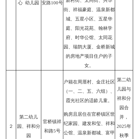
新村街、太同街、兴华
心 幼儿园
安路100号
街、祥福豪庭、温泉新都
城、五星小区、五星华
庭、阳光花苑、翰林学
府、时华公馆、太同花
园、瑞鹊大厦、金桥新城
的房地产项目住户的子
女。
第二幼
户籍在周厝村、金庄社区
儿园与
（一、二、五、六组）、
祥和分
霞光社区的适龄儿童。
园合
购房且居住在官桥镇区世
第二幼儿
并，
官桥镇祥
纪家园、建发和玺、祥和
２
园、祥和分
2025年
和路5号
公馆、温泉新都城、富甲
园
秋季