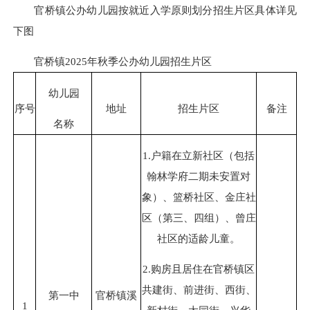
官桥镇公办幼儿园按就近入学原则划分招生片区具体详见
下图
官桥镇2025年秋季公办幼儿园招生片区
幼儿园
序号
地址
招生片区
备注
名称
1.户籍在立新社区（包括
翰林学府二
期未
安置对
象）、篮桥社区、金庄社
区（第三、四组）、曾庄
社区的适龄儿童。
2.购房且居住在官桥镇区
共建街、前进街、西街、
第一中
官桥镇溪
1