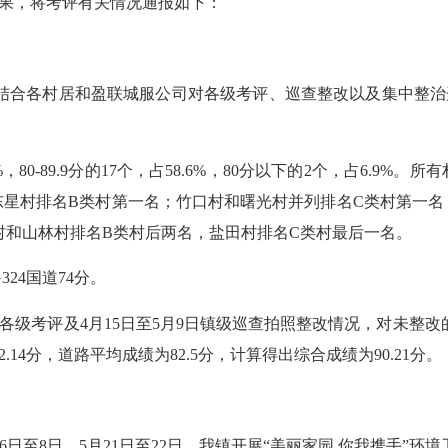
果，将考评有关情况通报如下：
结合各村居和盈联城服公司对各级考评、巡查整改以及集中整治
0-89.9分的17个，占58.6%，80分以下的2个，占6.9%。
东星村排名B类村第一名；竹口村和曙光村并列排名C类村第一名
村和山林村排名B类村后两名，盐田村排名C类村最后一名。
24国道74分。
考评及4月15日至5月9日镇级巡查拍照整改情况，对未整改
4分，道路平均成绩为82.5分，计算得出综合成绩为90.21分。
至8日、5月21日至22日，我镇开展“美丽家园 你我携手”环