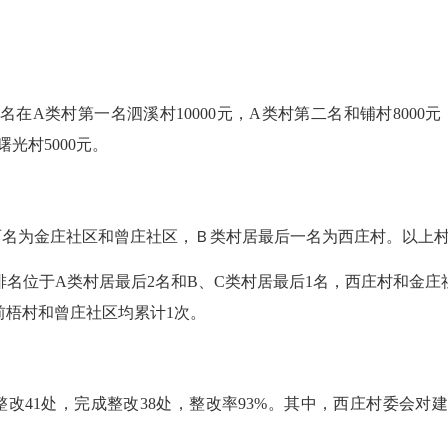
类村第一名泗溪村10000元，A类村第二名和铺村8000元，
曙光村5000元。
名为金庄社区和曾庄社区，Ｂ类村居最后一名为西庄村。以上村
名位于A类村居最后2名和B、C类村居最后1名，西庄村和金庄
前梧村和曾庄社区均累计1次。
1处，完成整改38处，整改率93%。其中，西庄村委会对建