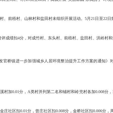
、前梧村、山林村和盐田村未组织开展活动。5月21日至22
成绩扣4分，对成竹村、东头村、前梧村、盐田村、洪岭村和
官桥镇进一步加强城乡人居环境整治提升工作方案的通知》对
0.01分，A类村并列第二名和铺村和岭兜村各加0.008分，
扣0.01分，曾庄社区扣0.008分，金桥社区扣0.006分，周厝