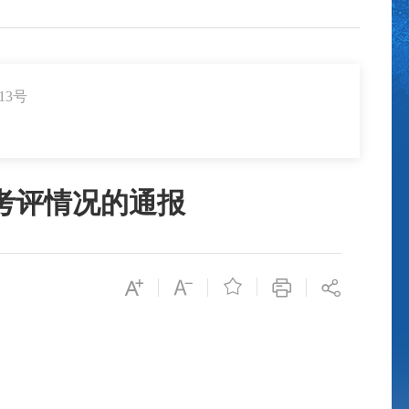
13号
考评情况的通报
