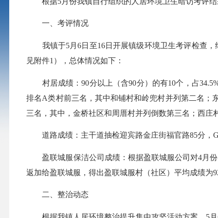
根据5月份我镇自行组织的人居环境卫生暗访考评结
一、考评情况
我镇于5月6日至16日开展镇级环境卫生考评检查，
见附件1），总体情况如下：
村居成绩：90分以上（含90分）的有10个，占34.5%，8
排名A类村前三名，其中和铺村和岭兜村并列第二名；
三名，其中，金桥社区和周厝村并列倒数第三名；西庄
道路成绩：主干道抽检迎宾路金庄街福官路85分，G3
盈联城服保洁公司成绩：根据盈联城服公司对4月份各级
返加给盈联城服，得出盈联城服村（社区）平均成绩为92.1
二、整治动态
根据我镇人居环境整治提升集中攻坚活动方案，5月6日