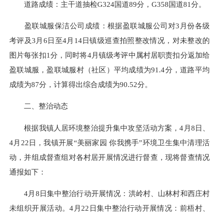
道路成绩：主干道抽检G324国道89分，G358国道81分。
盈联
城服保洁公司成绩：根据
盈联
城服公司对3月份各级
考评及3月6日至4月14日镇级巡查拍照整改情况，对未整改的
图片每张扣1分，同时将4月镇级考评中属村居职责扣分返加给
盈联
城服，
盈联
城服村（社区）平均成绩为91.4分，道路平均
成绩为87分，计算得出综合成绩为90.52分。
二、整治动态
根据我镇人居环境整治提升集中攻坚活动方案，4月8日、
4月22日，我镇开展“美丽家园 你我携手”环境卫生集中清理活
动，并组成督查组对各村居开展情况进行督查，现将督查情况
通报如下：
4月8日集中整治行动开展情况：洪岭村、山林村和西庄村
未组织开展活动。4月22日集中整治行动开展情况：前梧村、