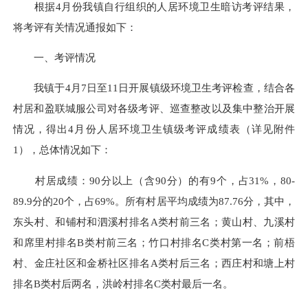
根据4月份我镇自行组织的人居环境卫生暗访考评结果，
将考评有关情况通报如下：
一、考评情况
我镇于4月7日至11日开展镇级环境卫生考评检查，结合各
村居和
盈联
城服公司对各级考评、巡查整改以及集中整治开展
情况，得出4月份人居环境卫生镇级考评成绩表（详见附件
1），总体情况如下：
村居成绩：90分以上（含90分）的有9个，占31%，80-
89.9分的20个，占69%。所有村居平均成绩为87.76分，其中，
东头村、和铺村和泗溪村排名A类村前三名；黄山村、九溪村
和席里村排名B类村前三名；竹口村排名C类村第一名；前梧
村、金庄社区和金桥社区排名A类村后三名；西庄村和塘上村
排名B类村后两名，洪岭村排名C类村最后一名。