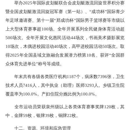
举办2025年国际皮划艇联合会皮划艇激流回旋世界积分赛
暨全国皮划艇激流回旋冠军赛（第一站）、“成功杯”国际青少
年足球邀请赛、第十一届“郑成功杯”国际男子篮球赛等市级以
上大型体育赛事超100场。全年开展系列全民健身体育活动超
500场次。全年开展文化惠民活动44场次，书画美术摄影展览
10场次，木偶进校园活动40场次，高甲进校园活动50场次。取
得2025年全国县域文旅融合发展潜力榜第10名、获评“全国群
众体育先进单位”称号等成绩。
年末共有各级各类医疗机构1187个，病床数7396张，卫生
技术人员7416人，其中执业（助理）医师3293人。乡镇卫生院
覆盖率为100.0%。产妇住院分娩比例为100.0%。
全市运动员荣获泉州级以上各类体育赛事奖牌120枚，其
中，金牌59枚，银牌39枚，铜牌22枚。
十二、资源、环境和应急管理