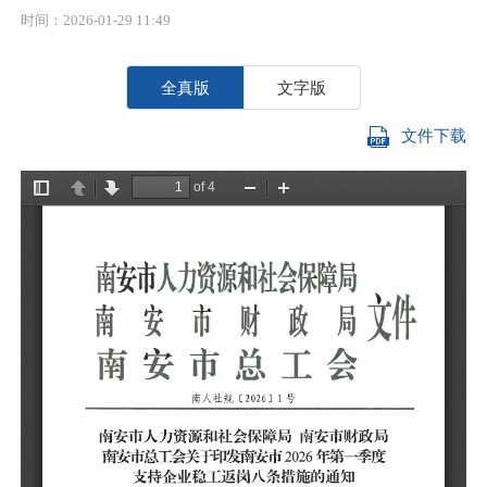
时间：2026-01-29 11:49
全真版
文字版
文件下载
各
直
经
工