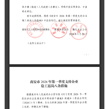
（
根
经
〔
工
1
间
交