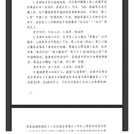
工
乡
工
责
2
务
业
开
聘
帮
责
3
业