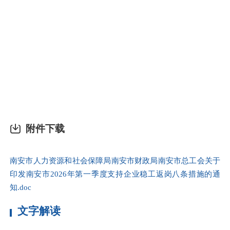
责
上
高
施
具
本
附件下载
南安市人力资源和社会保障局南安市财政局南安市总工会关于
印发南安市2026年第一季度支持企业稳工返岗八条措施的通
知.doc
文字解读