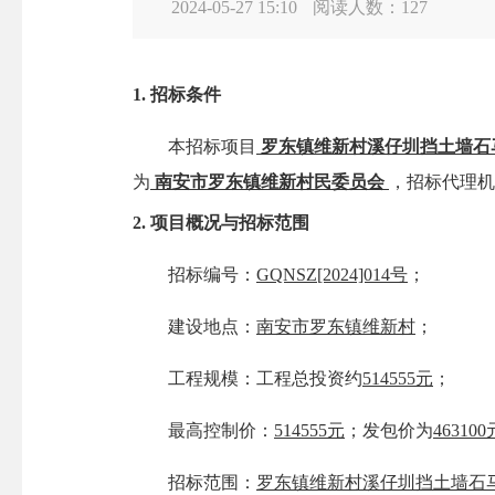
2024-05-27 15:10
阅读人数：
127
1.
招标条
件
本招标项目
罗东镇维新村溪仔圳挡土墙石
为
南安市罗东镇维新村民委员会
，招标代理机
2.
项目概况与招标范围
招标编号：
GQNSZ[2024]014号
；
建设地点：
南安市罗东镇维新村
；
工程规模：工程总投资约
514555
元
；
最高控制价：
514555
元
；
发包价为
46310
招标范围：
罗东镇维新村溪仔圳挡土墙石