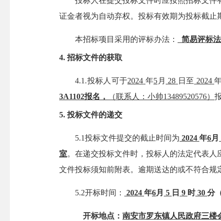
投标人在提交投标文件时应按照招标文件
证金者视为自动弃权。投标有效期为投标截止
本招
标项目采用的评标办法：
简易评标法
4.
招标文件的获取
4.1.
投标人可于
2024
年
5
月
28
日至
2024
3A1102
报名，
（联系人：
小帅
13489520576
）
5.
投标文件的递交
5.1
投标文件提交的截止时间为
2024
年
6
月
室
。在递交投标文件时，
投标人的法定代表人
文件投标须知前附表
。逾期送达的或不符合规
5.2
开标时间：
2024
年
6
月
5
日
9
时
30
分
开标地点：
南安市罗东镇人民政府三楼