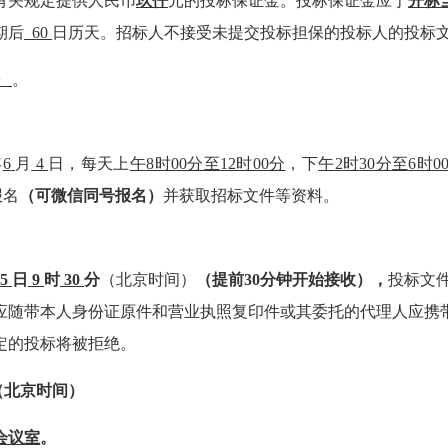
有关规定提供人民币
玖仟
元的投标保证金。投标保证金应于
开标
期后
6
0
日历天。招标人不接受未提交投标担保的投标人的投标
。
年
6
月
4
日，每天上
午
8时00分至12时00分
，下
午
2
时
30分至
6
时
0
报名
（
可微信同号报名
）
并
获取招标文件等资料。
5
日
9
时
30
分
（北京时间）
（
提前
30分钟开始接收
），
投标文
应随
带本人身份证原件
和营业执照复印件
或其委托的代理人应
携
定的投标将被拒绝
。
（
北京时间
）
会议室
。