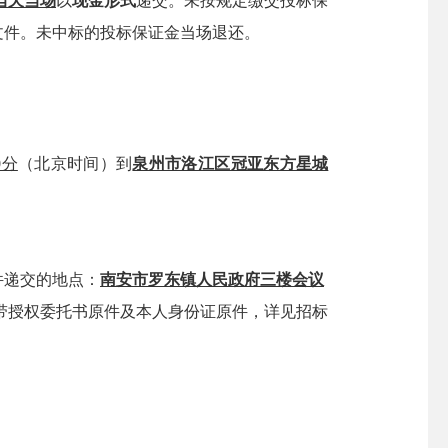
当天当场
以
现金形式
递交。未按规定缴交投标保
文件。未中标的投标保证金当场退还
。
0分
（北京时间）到
泉州市洛江区冠亚东方星城
件递交的地点：
南安市罗东镇人民政府三楼会议
带
授权委托书原件及本人身份证原件，
详见招标