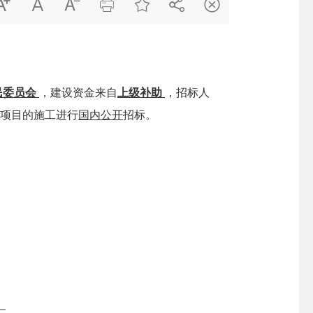







民委员会
，建设资金来自
上级补助
，招标人
项目的施工进行
国内公开
招标
。
。