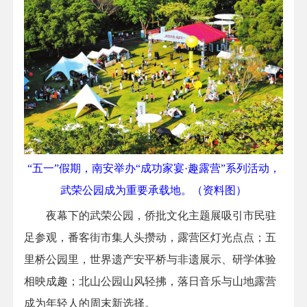
“五一”假期，南安举办“成功家宴·趣露营”系列活动，
武荣公园成为重要承载地。（资料图）
夜幕下的武荣公园，侨批文化主题展吸引市民驻
足参观，番客街市集人头攒动，露营区灯光点点；五
里桥公园里，世界遗产安平桥与非遗展示、研学体验
相映成趣；北山公园山风轻拂，落日音乐与山地露营
成为年轻人的周末新选择。