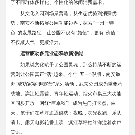
了不同群体多样化、个性化的休闲消费需求。
从文化入园到场景营造，从生态优势到消费优
势，南安不断拓展公园功能边界，探索“一园一特
色”的发展路径，让公园不仅有“颜值”，更有“价值”；
不仅聚人气，更聚活力。
运营驱动多元业态释放新潜能
如果说文化赋予了公园灵魂，那么持续不断的运
营则让公园真正“活”起来。今年“五一”假期，南安举
办“成功家宴·趣露营”系列活动，武荣公园成为重要承
载地。滨江轻露营、青年轻运动、烟火市集三大功能
区同步开放，网红“巨伞秋千”成为热门打卡点。白
天，孩子们在草坪追逐嬉戏；夜晚，荧光夜跑、乐队
演出、露天电影轮番上演，滨江草坪始终洋溢着欢声
笑语。