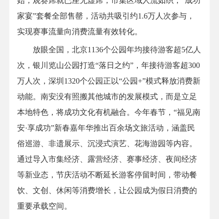
始，观赛席就已座无虚席，市集区域人流如织，“成功
家宴”套餐全部售罄，活动共吸引约1.6万人次参与，
实现赛事流量向消费流量有效转化。
放眼全国，北京1136个公园年均接待游客超5亿人
次，银川览山公园打造“落日之约”，年接待游客超300
万人次，深圳1320个公园正以“公园+”模式释放消费新
动能。南安没有照搬其他城市的发展模式，而是立足
本地特色，将成功文化有机融合。今年春节，“福见南
安·享成功”新春嘉年华推出百余场文旅活动，涵盖民
俗巡游、非遗展示、沉浸式演艺、花海游园等内容。
通过导入市集经济、露营经济、赛事经济、夜间经济
等新业态，节庆活动不断延长游客停留时间，带动餐
饮、文创、休闲等消费增长，让公园成为假日消费的
重要承载空间。