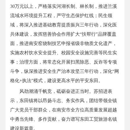
30万元以上，严格落实河湖长制、林长制，推进兰溪
流域水环境提升工程，严守生态保护红线；民生领
域，将深入推进基础教育提质振兴三年行动，深化医
共体建设，发挥慈善协会作用扩大“扶帮行”品牌覆盖
面，推进南安窑烧制技艺申报省级非物质文化遗产，
实施农村饮水安全提升、校园安全设施完善等民生实
事；治理方面，将常态化开展扫黑除恶、反诈等专项
斗争，纵深推进安全生产治本攻坚三年行动，深化“网
格化+执法”模式，建设更高水平的平安东田。
风劲潮涌千帆竞，砥砺奋进正当时。苏招进表
示，东田镇将以昂扬斗志、务实作风，团结带领全镇
广大党员干部群众，在南安市全方位高质量发展超越
中勇当先锋、多作贡献，奋力谱写东田工贸旅游名镇
建设新篇章。