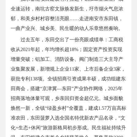
全速运转，南坑古窑文脉焕发新生，圩市烟火气息浓
郁，和美乡村村容整洁亮眼……走进南安市东田镇，
一曲产业兴、城乡美、民生暖的动人乐章悠然奏响。
过去五年，东田交出了一份亮眼成绩单：工商税
收从2021年起，年均增长超18%；固定资产投资实现
增量突破；铝加工、消防设备、阀门制造三大主导产
业集聚发展，新增规上企业11家、上市后备企业3家，
获批专利138项。全镇招商引资成果丰硕，成功组建东
田商会，搭建“京津冀—东田”产业协作网络，2025年
招商落地体量可观，乡亲回归资金超亿元。城乡面貌
焕然一新，全镇“绿盈乡村”全覆盖，建成1.57万亩高标
准农田，东田菠萝入选全国名特优新农产品名录，“文
化+生态+休闲”旅游新格局初步形成。民生福祉持续升