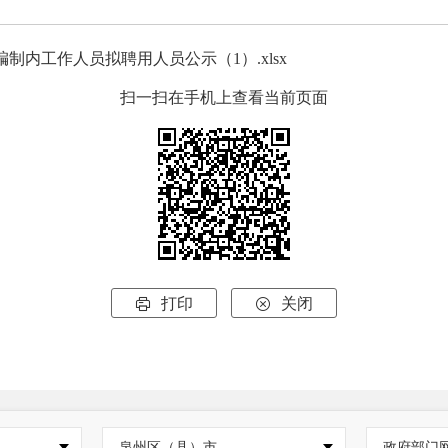
制内工作人员拟聘用人员公示（1）.xlsx
扫一扫在手机上查看当前页面
打印
关闭


泉州区（县）市
政府部门