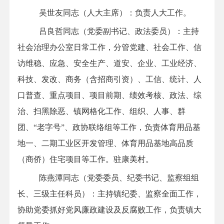
吴世友
同志（人大主席）：负责人大工作
。
吕良哲同志（党委副书记、政法委员）：主持
社会治理办公室日常工作，分管
党建、社会工作、
信
访维稳、
应急、
安全生产、道安、
企业、工业经济、
科技、发改、商务
（含
招商引资
）
、工信、统计、人
口普查、重点项目、项目前期、绩效考核、政法、综
治、扫黑除恶、
镇网格化工作
、
组织、人事、群
团、
“
老字号
”、
政协联络组等工作，负责体育用品基
地一、二期工业区开发管理、体育用品基地高品质
（商侨）住宅项目
等工作
。
驻
康美
村
。
陈燕潭同志（党委委员、纪委书记、监察组组
长
、
三级主任科员
）：主持镇纪委、监察全面工作，
协助党委抓好党风廉政建设及反腐败工作，负责镇大