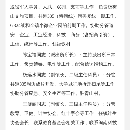
退役军人事务、人武、双拥、支前
等
工作，
负责杨梅
山文旅项目、县道
335
（诗康线）康美复线一期工作、
G324
线和全镇小微企业园的前期工作
。协助
分管
道
安、企业、工业经济、科技、商务（含招商引资）、
工信、统计等工作
。
驻
福铁
村。
陈宝福
同志（派出所所长）：主持派出所日常
工作。负责禁毒、电诈等工作，配合信访维稳工作。
杨远水同志（副镇长、
二
级主任科员）：
分管
县道
335
周边成片开发、大学城征地拆迁扫尾等工作
，
协助分管
应急、
安全生产
等工作
。
驻
青山
村。
王旋丽同志（副镇长、三级主任科员）：
分管
教育、
卫健、计生协会、红十字会等工作
，
任镇计生
协会会长
，
联系
教育基金会相关工作，联系闽南科技