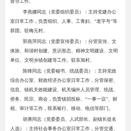
督
导
工作。
李燕娜同志（党委组织委员）：主持党建办公
室日常工作，负责组织、人事、工青妇、
“
老字号
”
等
群团
。
驻
梅元
村。
郭燕萍
同志（党委宣传委员）：分管宣传、文
体
旅
、
和谐村创建、
意识形态、精神文明建设、文明
单位、文明乡镇创建等工作
。
驻
东旭
村。
陈锋
同志（党委秘书、统战委员）：主持党政
综合办公室、财政经济办公室日常工作，分管保密、
信息、镇机关效能建设、
机关编外人员管理、
统战、
侨务、民宗、商会，
负责
镇招投标、
“
一事一议
”
、财
税、审计等工作，联系银行、移动、电信等部门。
胡勇
同志（党委委员、人武部长
、
副镇长提名
人选
）：主持社会事务办公室日常工作，分管交通、