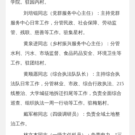
学院
。
驻园内村。
刘培锟同志（党群服务中心主任）：主持党群
服务中心日常工作，分管民政、社会保障、劳动监
管、残联、慈善等工作
。
驻集星村。
黄泉进
同志（乡村振兴服务中心主任）：分管
水利、污水
、
市场监督、食品药品安全
、
环境卫生
等
工作
。
驻团结村。
黄顺愿同志（综合执法队队长）：主持综合执
法队日常工作，分管
林业、
市政、综合行政执法、
215
线整治、大学城征地拆迁扫尾等工作，负责全面综合
巡查、组织执法一周一行动等工作
。
驻
梅魁
村。
戴军榕同志
（
四级调研员
）
：负责全域土地整
治工作。
林文杰同志（一级主任科员）：负责电力、
“
三