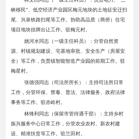
峡移民
”
、
低空经济产业园区
梅元地块的土地征安迁扫
尾、兴泉铁路扫尾等工作。协助高品质（商侨）住宅
项目地块挂牌出让工作
。
驻梅元村。
姚河水同志（一级主任科员）：分管自然资
源、村镇规划建设、宅基地审批、安全生产（房屋安
全）
等工作
，负责镇智能智造产业园的前期工作
。
驻
梅星
村。
张德强同志（司法所所长）：主持司法所日常
工作，分管环保
、
禁毒、普法、法律服务、政府法律
事务等工作
。
驻
赤岭
村。
林锋利同志
（保留市管待遇干部）
：
主持乡村
振兴
服务
中心日常工作，分管农业农村、新农村建
设、精准扶贫等工作
。
驻兰田村。