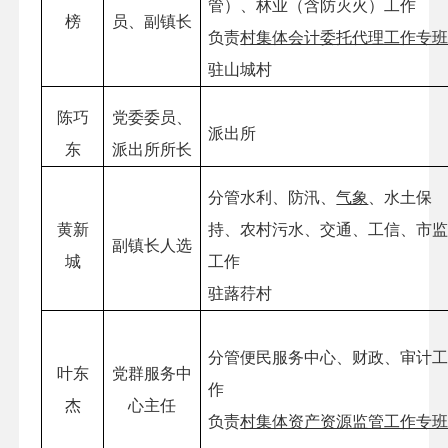
管）、林业（含防灭火）工作
榜
员、副镇长
负责
村集体会计委托代理工作专
驻山城村
陈巧
党委委员、
派出所
东
派出所所长
分管水利、防汛、
气象
、水土保
黄新
持、农村污水、交通、工信、市
副镇长人选
城
工作
驻
蕗
荇村
分管便民服务中心、财政、审计
叶东
党群服务中
作
杰
心主任
负责
村集体资产资源监管工作专